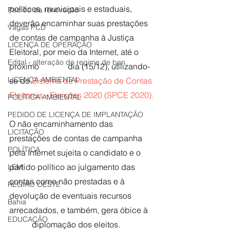
políticos, municipais e estaduais, 
Pedido de renovação
deverão encaminhar suas prestações 
Vagas PCD
de contas de campanha à Justiça 
LICENÇA DE OPERAÇÃO
Eleitoral, por meio da Internet, até o 
Edital - alteração de regime de ben
próximo              dia (15/12), utilizando-
LICENÇA AMBIENTAL
se do 
Sistema de Prestação de Contas 
Eleitorais - Eleições 2020 (SPCE 2020).
POLÍTICA AMBIENTAL
PEDIDO DE LICENÇA DE IMPLANTAÇÃO
O não encaminhamento das 
LICITAÇÃO
prestações de contas de campanha 
POLÍTICA
pela Internet sujeita o candidato e o 
partido político ao julgamento das 
LEM
contas como não prestadas e à              
REGIÃO OESTE
devolução de eventuais recursos 
Bahia
arrecadados, e também, gera óbice à   
EDUCAÇÃO
           diplomação dos eleitos.