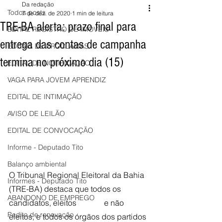
Da redação
Todos posts
7 de dez. de 2020
1 min de leitura
TRE-BA alerta: prazo final para
EDITAL REGISTRO DE IMÓVEIS
entrega das contas de campanha
EDITAIS DE PROCLAMAS
termina no próximo dia (15)
EDITAL DE NOTIFICAÇÃO
VAGA PARA JOVEM APRENDIZ
EDITAL DE INTIMAÇÃO
AVISO DE LEILÃO
EDITAL DE CONVOCAÇÃO
Informe - Deputado Tito
Balanço ambiental
O Tribunal Regional Eleitoral da Bahia 
Informes - Deputado Tito
(TRE-BA) destaca que todos os 
ABANDONO DE EMPREGO
candidatos, eleitos              e não 
Pedito de renovação
eleitos, e todos os órgãos dos partidos 