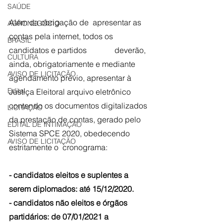
SAÚDE
Além da obrigação de  apresentar as 
AGRONEGÓCIO
contas pela internet, todos os 
BRASIL
candidatos e partidos              deverão, 
CULTURA
ainda, obrigatoriamente e mediante 
AVISO DE LICITAÇÃO
agendamento prévio, apresentar à 
Edital
Justiça Eleitoral arquivo eletrônico 
contendo os documentos digitalizados 
LICITAÇÃO
da prestação de contas, gerado pelo 
EDITAL DE INTIMAÇÃO
Sistema SPCE 2020, obedecendo 
AVISO DE LICITAÇÃO
estritamente o  cronograma:
- candidatos eleitos e suplentes a 
serem diplomados: até 15/12/2020.
- candidatos não eleitos e órgãos 
partidários: de 07/01/2021 a  