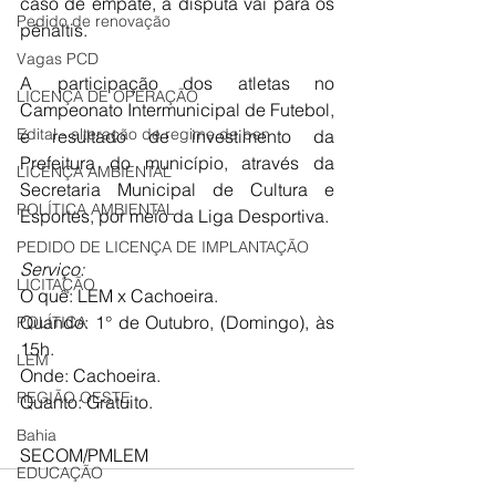
caso de empate, a disputa vai para os 
Pedido de renovação
pênaltis.  
Vagas PCD
A participação dos atletas no 
LICENÇA DE OPERAÇÃO
Campeonato Intermunicipal de Futebol, 
Edital - alteração de regime de ben
é resultado de investimento da 
Prefeitura do município, através da 
LICENÇA AMBIENTAL
Secretaria Municipal de Cultura e 
POLÍTICA AMBIENTAL
Esportes, por meio da Liga Desportiva. 
PEDIDO DE LICENÇA DE IMPLANTAÇÃO
Serviço:
LICITAÇÃO
O quê: LEM x Cachoeira.
Quando: 1° de Outubro, (Domingo), às 
POLÍTICA
15h.
LEM
Onde: Cachoeira.
REGIÃO OESTE
Quanto: Gratuito.
Bahia
SECOM/PMLEM
EDUCAÇÃO