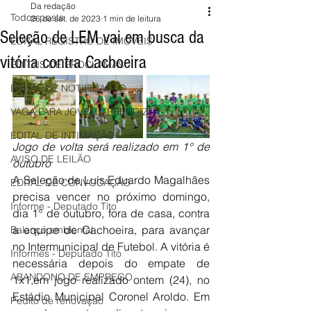
Da redação
Todos posts
26 de set. de 2023
1 min de leitura
Seleção de LEM vai em busca da
EDITAL REGISTRO DE IMÓVEIS
vitória contra Cachoeira
EDITAIS DE PROCLAMAS
EDITAL DE NOTIFICAÇÃO
VAGA PARA JOVEM APRENDIZ
EDITAL DE INTIMAÇÃO
Jogo de volta será realizado em 1° de 
AVISO DE LEILÃO
outubro
A Seleção de Luís Eduardo Magalhães 
EDITAL DE CONVOCAÇÃO
precisa vencer no próximo domingo, 
Informe - Deputado Tito
dia 1° de outubro, fora de casa, contra 
a equipe de Cachoeira, para avançar 
Balanço ambiental
no Intermunicipal de Futebol. A vitória é 
Informes - Deputado Tito
necessária depois do empate de 
ABANDONO DE EMPREGO
1x1,em jogo realizado ontem (24), no 
Estádio Municipal Coronel Aroldo. Em 
Pedito de renovação