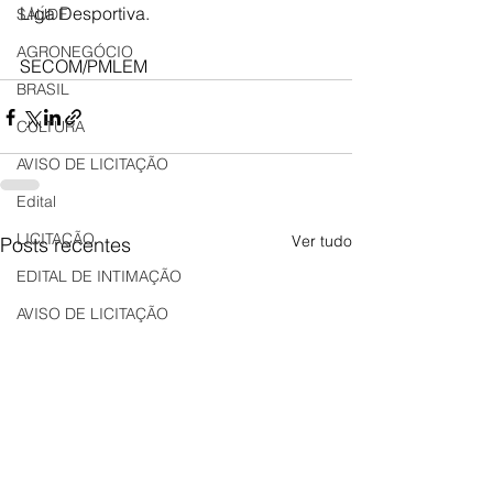
Liga Desportiva.
SAÚDE
AGRONEGÓCIO
SECOM/PMLEM
BRASIL
CULTURA
AVISO DE LICITAÇÃO
Edital
LICITAÇÃO
Ver tudo
Posts recentes
EDITAL DE INTIMAÇÃO
AVISO DE LICITAÇÃO