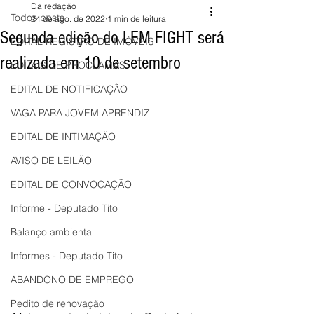
Da redação
Todos posts
24 de ago. de 2022
1 min de leitura
Segunda edição do LEM FIGHT será
EDITAL REGISTRO DE IMÓVEIS
realizada em 10 de setembro
EDITAIS DE PROCLAMAS
EDITAL DE NOTIFICAÇÃO
VAGA PARA JOVEM APRENDIZ
EDITAL DE INTIMAÇÃO
AVISO DE LEILÃO
EDITAL DE CONVOCAÇÃO
Informe - Deputado Tito
Balanço ambiental
Informes - Deputado Tito
ABANDONO DE EMPREGO
Pedito de renovação