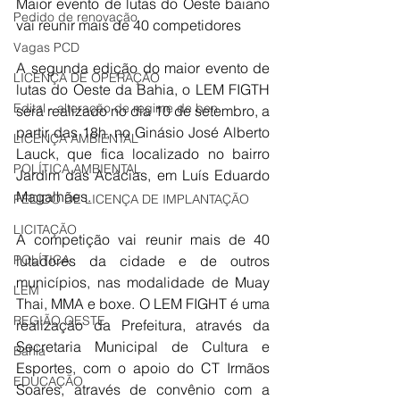
Maior evento de lutas do Oeste baiano 
Pedido de renovação
vai reunir mais de 40 competidores 
Vagas PCD
A segunda edição do maior evento de 
LICENÇA DE OPERAÇÃO
lutas do Oeste da Bahia, o LEM FIGTH 
Edital - alteração de regime de ben
será realizado no dia 10 de setembro, a 
partir das 18h, no Ginásio José Alberto 
LICENÇA AMBIENTAL
Lauck, que fica localizado no bairro 
POLÍTICA AMBIENTAL
Jardim das Acácias, em Luís Eduardo 
Magalhães. 
PEDIDO DE LICENÇA DE IMPLANTAÇÃO
LICITAÇÃO
A competição vai reunir mais de 40 
POLÍTICA
lutadores da cidade e de outros 
municípios, nas modalidade de Muay 
LEM
Thai, MMA e boxe. O LEM FIGHT é uma 
REGIÃO OESTE
realização da Prefeitura, através da 
Secretaria Municipal de Cultura e 
Bahia
Esportes, com o apoio do CT Irmãos 
EDUCAÇÃO
Soares, através de convênio com a 