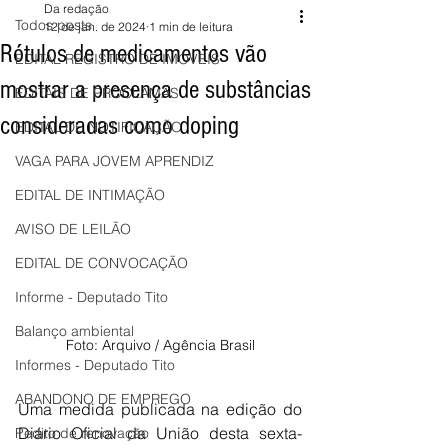
Da redação
Todos posts
12 de jan. de 2024
1 min de leitura
Rótulos de medicamentos vão
EDITAL REGISTRO DE IMÓVEIS
mostrar a presença de substâncias
EDITAIS DE PROCLAMAS
consideradas como doping
EDITAL DE NOTIFICAÇÃO
VAGA PARA JOVEM APRENDIZ
EDITAL DE INTIMAÇÃO
AVISO DE LEILÃO
EDITAL DE CONVOCAÇÃO
Informe - Deputado Tito
Balanço ambiental
Foto: Arquivo / Agência Brasil
Informes - Deputado Tito
ABANDONO DE EMPREGO
Uma medida publicada na edição do 
Diário Oficial da União desta sexta-
Pedito de renovação