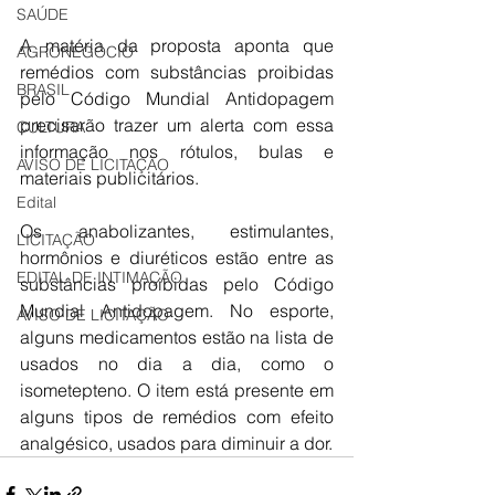
SAÚDE
A matéria da proposta aponta que 
AGRONEGÓCIO
remédios com substâncias proibidas 
BRASIL
pelo Código Mundial Antidopagem 
precisarão trazer um alerta com essa 
CULTURA
informação nos rótulos, bulas e 
AVISO DE LICITAÇÃO
materiais publicitários. 
Edital
Os anabolizantes, estimulantes, 
LICITAÇÃO
hormônios e diuréticos estão entre as 
EDITAL DE INTIMAÇÃO
substâncias proibidas pelo Código 
Mundial Antidopagem. No esporte, 
AVISO DE LICITAÇÃO
alguns medicamentos estão na lista de 
usados no dia a dia, como o 
isometepteno. O item está presente em 
alguns tipos de remédios com efeito 
analgésico, usados para diminuir a dor.