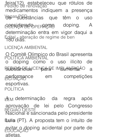
feira(12), estabeleceu que rótulos de 
Pedido de renovação
medicamentos indiquem a presença 
Vagas PCD
de substâncias que têm o uso 
considerado como doping. A 
LICENÇA DE OPERAÇÃO
determinação entra em vigor daqui a 
Edital - alteração de regime de ben
180 dias.
LICENÇA AMBIENTAL
O Comitê Olímpico do Brasil apresenta 
POLÍTICA AMBIENTAL
o doping como o uso ilícito de 
PEDIDO DE LICENÇA DE IMPLANTAÇÃO
substâncias para aumentar a 
performance em competições 
LICITAÇÃO
esportivas.
POLÍTICA
A determinação da regra após 
LEM
aprovação de lei pelo Congresso 
REGIÃO OESTE
Nacional e sancionada pelo presidente 
Lula (PT). A proposta tem o intuito de 
Bahia
evitar o doping acidental por parte de 
EDUCAÇÃO
atletas. 