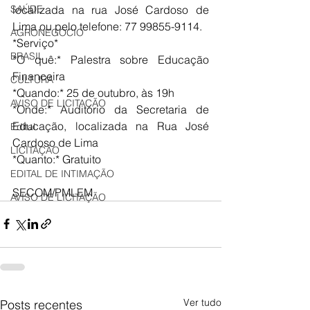
localizada na rua José Cardoso de 
SAÚDE
Lima ou pelo telefone: 77 99855-9114. 
AGRONEGÓCIO
*Serviço*
BRASIL
*O quê:* Palestra sobre Educação 
Financeira 
CULTURA
*Quando:* 25 de outubro, às 19h
AVISO DE LICITAÇÃO
*Onde:* Auditório da Secretaria de 
Educação, localizada na Rua José 
Edital
Cardoso de Lima 
LICITAÇÃO
*Quanto:* Gratuito
EDITAL DE INTIMAÇÃO
SECOM/PMLEM
AVISO DE LICITAÇÃO
Ver tudo
Posts recentes