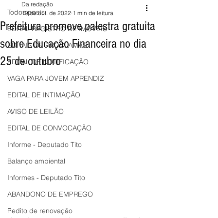
Da redação
Todos posts
19 de out. de 2022
1 min de leitura
Prefeitura promove palestra gratuita
EDITAL REGISTRO DE IMÓVEIS
sobre Educação Financeira no dia
EDITAIS DE PROCLAMAS
25 de outubro
EDITAL DE NOTIFICAÇÃO
VAGA PARA JOVEM APRENDIZ
EDITAL DE INTIMAÇÃO
AVISO DE LEILÃO
EDITAL DE CONVOCAÇÃO
Informe - Deputado Tito
Balanço ambiental
Informes - Deputado Tito
ABANDONO DE EMPREGO
Pedito de renovação