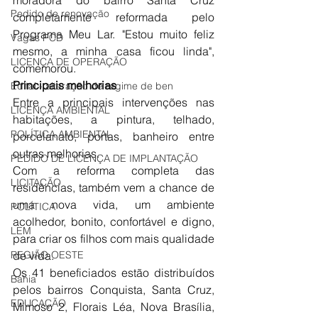
moradora do bairro Santa Cruz 
Pedido de renovação
completamente reformada pelo 
Programa Meu Lar. "Estou muito feliz 
Vagas PCD
mesmo, a minha casa ficou linda", 
LICENÇA DE OPERAÇÃO
comemorou. 
Principais melhorias
Edital - alteração de regime de ben
Entre a principais intervenções nas 
LICENÇA AMBIENTAL
habitações, a pintura, telhado, 
POLÍTICA AMBIENTAL
porcelanato, portas, banheiro entre 
outras melhorias. 
PEDIDO DE LICENÇA DE IMPLANTAÇÃO
Com a reforma completa das 
LICITAÇÃO
residências, também vem a chance de 
uma nova vida, um ambiente 
POLÍTICA
acolhedor, bonito, confortável e digno, 
LEM
para criar os filhos com mais qualidade 
REGIÃO OESTE
de vida. 
Os 41 beneficiados estão distribuídos 
Bahia
pelos bairros Conquista, Santa Cruz, 
EDUCAÇÃO
Mimoso 2, Florais Léa, Nova Brasília, 