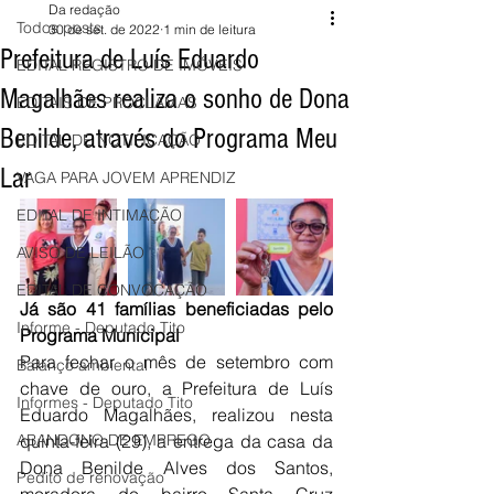
Da redação
Todos posts
30 de set. de 2022
1 min de leitura
Prefeitura de Luís Eduardo
EDITAL REGISTRO DE IMÓVEIS
Magalhães realiza o sonho de Dona
EDITAIS DE PROCLAMAS
Benilde, através do Programa Meu
EDITAL DE NOTIFICAÇÃO
Lar
VAGA PARA JOVEM APRENDIZ
EDITAL DE INTIMAÇÃO
AVISO DE LEILÃO
EDITAL DE CONVOCAÇÃO
Já são 41 famílias beneficiadas pelo 
Informe - Deputado Tito
Programa Municipal
Para fechar o mês de setembro com 
Balanço ambiental
chave de ouro, a Prefeitura de Luís 
Informes - Deputado Tito
Eduardo Magalhães, realizou nesta 
ABANDONO DE EMPREGO
quinta-feira (29), a entrega da casa da 
Dona Benilde Alves dos Santos, 
Pedito de renovação