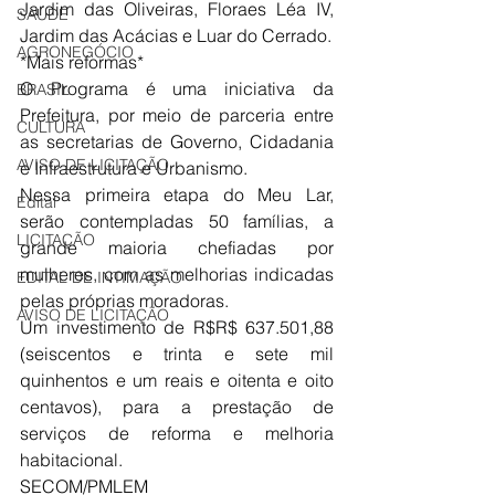
Jardim das Oliveiras, Floraes Léa IV, 
SAÚDE
Jardim das Acácias e Luar do Cerrado. 
AGRONEGÓCIO
*Mais reformas* 
O Programa é uma iniciativa da 
BRASIL
Prefeitura, por meio de parceria entre 
CULTURA
as secretarias de Governo, Cidadania 
AVISO DE LICITAÇÃO
e Infraestrutura e Urbanismo. 
Nessa primeira etapa do Meu Lar, 
Edital
serão contempladas 50 famílias, a 
LICITAÇÃO
grande maioria chefiadas por 
mulheres, com as melhorias indicadas 
EDITAL DE INTIMAÇÃO
pelas próprias moradoras.  
AVISO DE LICITAÇÃO
Um investimento de R$R$ 637.501,88 
(seiscentos e trinta e sete mil 
quinhentos e um reais e oitenta e oito 
centavos), para a prestação de 
serviços de reforma e melhoria 
habitacional.
SECOM/PMLEM