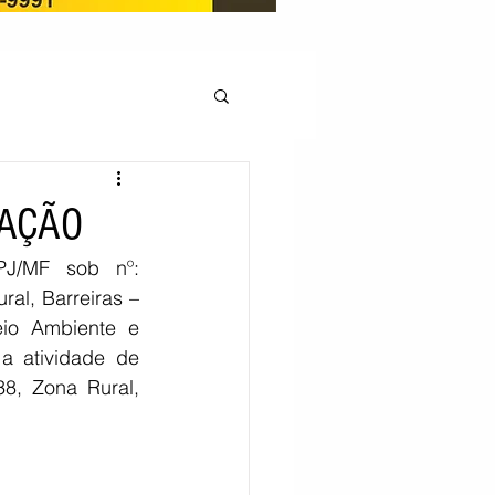
OCAÇÃO
RAÇÃO
/MF sob nº: 
Pedito de renovação
l, Barreiras – 
io Ambiente e 
 atividade de 
LICENÇA AMBIENTAL
8, Zona Rural, 
EM
REGIÃO OESTE