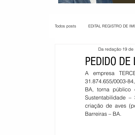
Todos posts
EDITAL REGISTRO DE IM
Da redação
19 de 
VAGA PARA JOVEM APRENDIZ
PEDIDO DE
A empresa TERCE
Informe - Deputado Tito
Balanço
31.874.655/0003-84,
BA, torna público
Sustentabilidade –
Pedido de renovação
Vagas PC
criação de aves (p
Barreiras – BA.
POLÍTICA AMBIENTAL
PEDIDO