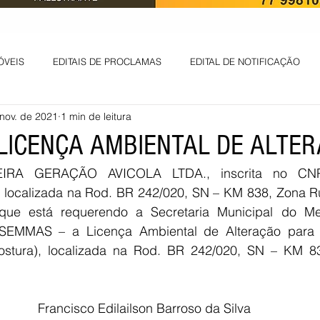
ÓVEIS
EDITAIS DE PROCLAMAS
EDITAL DE NOTIFICAÇÃO
nov. de 2021
1 min de leitura
EDITAL DE INTIMAÇÃO
AVISO DE LEILÃO
EDITAL DE CONV
 LICENÇA AMBIENTAL DE ALTE
IRA GERAÇÃO AVICOLA LTDA., inscrita no CNPJ
 ambiental
Informes - Deputado Tito
ABANDONO DE EMPREGO
 localizada na Rod. BR 242/020, SN – KM 838, Zona Rura
 que está requerendo a Secretaria Municipal do Me
 SEMMAS – a Licença Ambiental de Alteração para a
D
LICENÇA DE OPERAÇÃO
Edital - alteração de regime de ben
ostura), localizada na Rod. BR 242/020, SN – KM 83
 DE LICENÇA DE IMPLANTAÇÃO
LICITAÇÃO
POLÍTICA
L
Francisco Edilailson Barroso da Silva 