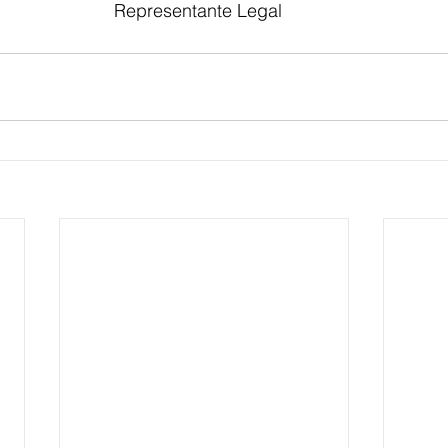
							Representante Legal
E
AGRONEGÓCIO
BRASIL
CULTURA
AVISO DE LI