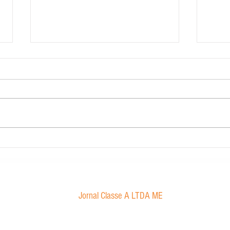
PEDIDO DE LICENÇA AMBIENTAL
POLÍT
A FRIGOSOL AGROPECUÁRIA
A em
LTDA, CNPJ 43.950.133/0001-31.
DA IB
TORNA PÚBLICO QUE ESTÁ
CNPJ
REQUERENDO À SECRETARIA
06.03
MUNICIPAL DE MEIO AMBIENTE
na Ro
E ...
838,..
Jornal Classe A LTDA ME
Av. Tancredo Neves, 1016 - Aroldo da Cruz
CEP: 47850-000 / Luís Eduardo Magalhães-BA
jornalclassea@yahoo.com.br