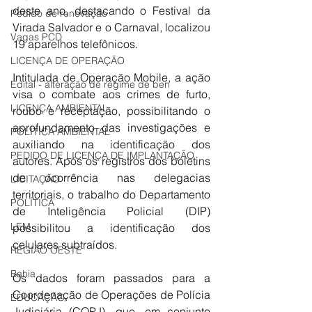
deste ano, destacando o Festival da 
Pedido de renovação
Virada Salvador e o Carnaval, localizou 
Vagas PCD
19 aparelhos telefônicos.
LICENÇA DE OPERAÇÃO
Intitulada de Operação Mobile, a ação 
Edital - alteração de regime de ben
visa o combate aos crimes de furto, 
LICENÇA AMBIENTAL
roubo e receptação, possibilitando o 
aprofundamento das investigações e 
POLÍTICA AMBIENTAL
auxiliando na identificação dos 
PEDIDO DE LICENÇA DE IMPLANTAÇÃO
autores. Após os registros dos boletins 
de ocorrência nas delegacias 
LICITAÇÃO
territoriais, o trabalho do Departamento 
POLÍTICA
de Inteligência Policial (DIP) 
LEM
possibilitou a identificação dos 
celulares subtraídos.
REGIÃO OESTE
Bahia
Os dados foram passados para a 
Coordenação de Operações de Polícia 
EDUCAÇÃO
Judiciária (COPJ), que, em conjunto 