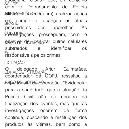
SAÚDE
com o Departamento de Polícia 
Metropolitana (Depom), realizou ações 
AGRONEGÓCIO
em campo e alcançou os atuais 
BRASIL
possuidores dos aparelhos. As 
CULTURA
investigações prosseguem, com o 
objetivo de localizar outros celulares 
AVISO DE LICITAÇÃO
subtraídos e identificar os 
Edital
responsáveis pelos crimes. 
LICITAÇÃO
O delegado Artur Guimarães, 
EDITAL DE INTIMAÇÃO
coordenador da COPJ, ressaltou a 
AVISO DE LICITAÇÃO
importância da operação. “Evidenciar 
para a sociedade que a atuação da 
Polícia Civil não se encerra na 
finalização dos eventos, mas que as 
investigações ocorrem de forma 
contínua, buscando a restituição dos 
produtos às vítimas, bem como a 