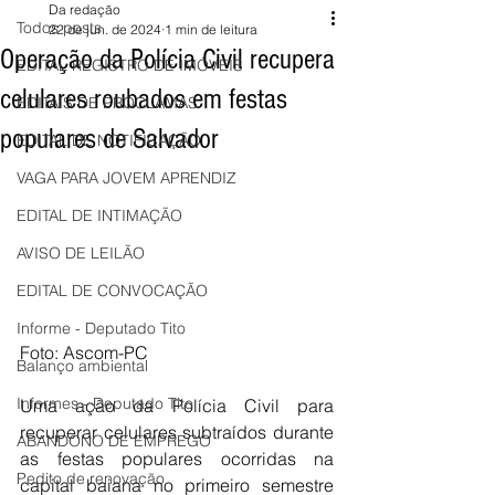
Da redação
Todos posts
22 de jun. de 2024
1 min de leitura
Operação da Polícia Civil recupera
EDITAL REGISTRO DE IMÓVEIS
celulares roubados em festas
EDITAIS DE PROCLAMAS
populares de Salvador
EDITAL DE NOTIFICAÇÃO
VAGA PARA JOVEM APRENDIZ
EDITAL DE INTIMAÇÃO
AVISO DE LEILÃO
EDITAL DE CONVOCAÇÃO
Informe - Deputado Tito
Foto: Ascom-PC
Balanço ambiental
Informes - Deputado Tito
Uma ação da Polícia Civil para 
recuperar celulares subtraídos durante 
ABANDONO DE EMPREGO
as festas populares ocorridas na 
Pedito de renovação
capital baiana no primeiro semestre 