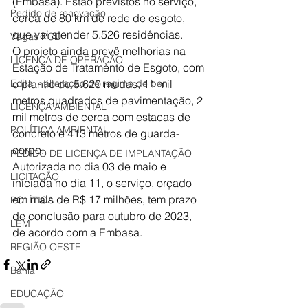
(Embasa). Estão previstos no serviço, 
Pedido de renovação
cerca de 80 km de rede de esgoto, 
que vai atender 5.526 residências. 
Vagas PCD
O projeto ainda prevê melhorias na 
LICENÇA DE OPERAÇÃO
Estação de Tratamento de Esgoto, com 
Edital - alteração de regime de ben
o plantio de 5.620 mudas, 11 mil 
metros quadrados de pavimentação, 2 
LICENÇA AMBIENTAL
mil metros de cerca com estacas de 
POLÍTICA AMBIENTAL
concreto e 413 metros de guarda-
corpo. 
PEDIDO DE LICENÇA DE IMPLANTAÇÃO
Autorizada no dia 03 de maio e 
LICITAÇÃO
iniciada no dia 11, o serviço, orçado 
em mais de R$ 17 milhões, tem prazo 
POLÍTICA
de conclusão para outubro de 2023, 
LEM
de acordo com a Embasa.
REGIÃO OESTE
Bahia
EDUCAÇÃO