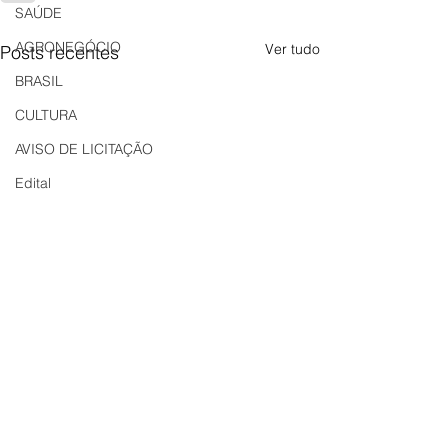
SAÚDE
AGRONEGÓCIO
Ver tudo
Posts recentes
BRASIL
CULTURA
AVISO DE LICITAÇÃO
Edital
LICITAÇÃO
EDITAL DE INTIMAÇÃO
AVISO DE LICITAÇÃO