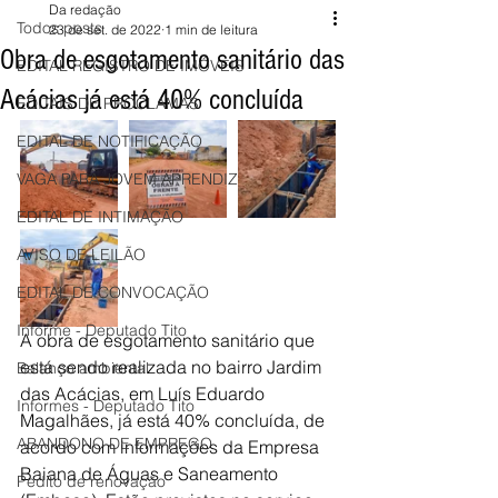
Da redação
Todos posts
23 de set. de 2022
1 min de leitura
Obra de esgotamento sanitário das
EDITAL REGISTRO DE IMÓVEIS
Acácias já está 40% concluída
EDITAIS DE PROCLAMAS
EDITAL DE NOTIFICAÇÃO
VAGA PARA JOVEM APRENDIZ
EDITAL DE INTIMAÇÃO
AVISO DE LEILÃO
EDITAL DE CONVOCAÇÃO
Informe - Deputado Tito
A obra de esgotamento sanitário que 
está sendo realizada no bairro Jardim 
Balanço ambiental
das Acácias, em Luís Eduardo 
Informes - Deputado Tito
Magalhães, já está 40% concluída, de 
ABANDONO DE EMPREGO
acordo com informações da Empresa 
Baiana de Águas e Saneamento 
Pedito de renovação