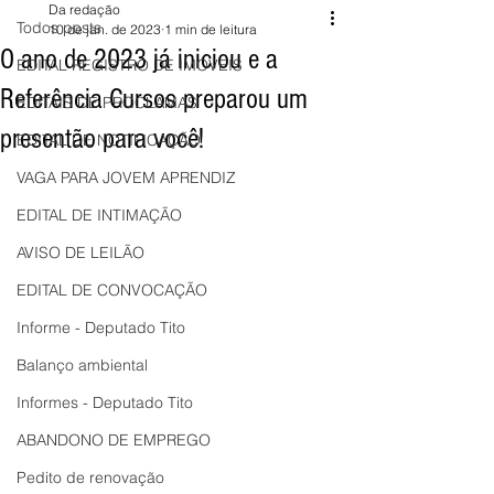
Da redação
Todos posts
10 de jan. de 2023
1 min de leitura
O ano de 2023 já iniciou e a
EDITAL REGISTRO DE IMÓVEIS
Referência Cursos preparou um
EDITAIS DE PROCLAMAS
presentão para você!
EDITAL DE NOTIFICAÇÃO
VAGA PARA JOVEM APRENDIZ
EDITAL DE INTIMAÇÃO
AVISO DE LEILÃO
EDITAL DE CONVOCAÇÃO
Informe - Deputado Tito
Balanço ambiental
Informes - Deputado Tito
ABANDONO DE EMPREGO
Pedito de renovação