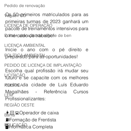
Pedido de renovação
Os 50 primeiros matriculados para as 
Vagas PCD
primeiras turmas de 2023 ganhará um 
LICENÇA DE OPERAÇÃO
pacote de treinamentos intensivos para 
o mercado de trabalho!
Edital - alteração de regime de ben
LICENÇA AMBIENTAL
Inicie o ano com o pé direito e 
POLÍTICA AMBIENTAL
preparado para as oportunidades!
PEDIDO DE LICENÇA DE IMPLANTAÇÃO
Escolha qual profissão irá mudar seu 
LICITAÇÃO
futuro e se capacite com os melhores 
cursos da cidade de Luís Eduardo 
POLÍTICA
Magalhães - Referência Cursos 
LEM
Profissionalizantes:
REGIÃO OESTE
👩🏻‍💻Operador de caixa
Bahia
⛽Formação de Frentista
EDUCAÇÃO
🖥️Informática Completa