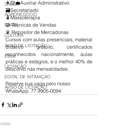
👩🏻‍💼Auxiliar Administrativo
SAÚDE
🗃️Secretariado
AGRONEGÓCIO
🧴Massoterapia
🤝 Técnicas de Vendas
BRASIL
🥫 Repositor de Mercadorias
CULTURA
Cursos com aulas presenciais, material 
AVISO DE LICITAÇÃO
didático gratuito, certificados 
reconhecidos nacionalmente, aulas 
Edital
práticas e estágios, e o melhor 40% de 
LICITAÇÃO
desconto nas mensalidades.
EDITAL DE INTIMAÇÃO
Reserve sua vaga pelo nosso 
AVISO DE LICITAÇÃO
WhatsApp: 77 9905-0094