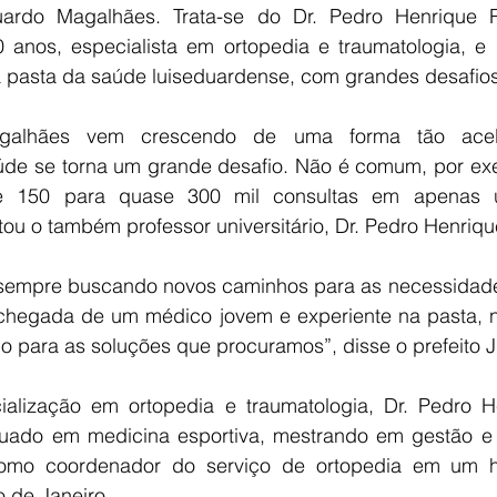
ardo Magalhães. Trata-se do Dr. Pedro Henrique Ri
anos, especialista em ortopedia e traumatologia, e q
da pasta da saúde luiseduardense, com grandes desafios
galhães vem crescendo de uma forma tão acel
de se torna um grande desafio. Não é comum, por exe
e 150 para quase 300 mil consultas em apenas 
ou o também professor universitário, Dr. Pedro Henriqu
 sempre buscando novos caminhos para as necessidad
chegada de um médico jovem e experiente na pasta, nos
co para as soluções que procuramos”, disse o prefeito 
alização em ortopedia e traumatologia, Dr. Pedro He
ado em medicina esportiva, mestrando em gestão e 
omo coordenador do serviço de ortopedia em um hos
 de Janeiro.