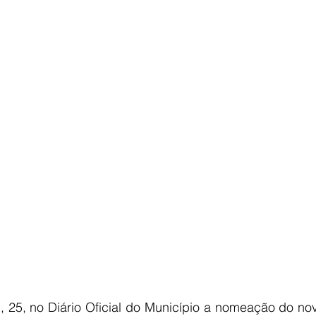
E
AGRONEGÓCIO
BRASIL
CULTURA
AVISO DE LI
, 25, no Diário Oficial do Município a nomeação do nov