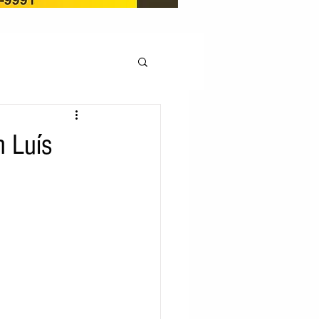
OCAÇÃO
 Luís
Pedito de renovação
LICENÇA AMBIENTAL
EM
REGIÃO OESTE