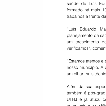
saúde de Luís Edu
formado há mais 10 
trabalhos à frente 
“Luís Eduardo Ma
planejamento da saú
um crescimento d
verificamos”, coment
“Estamos atentos e
nosso município. A 
um olhar mais técni
Além da sua especi
também é pós-gradu
UFRJ e já atuou c
complexidade no Rio