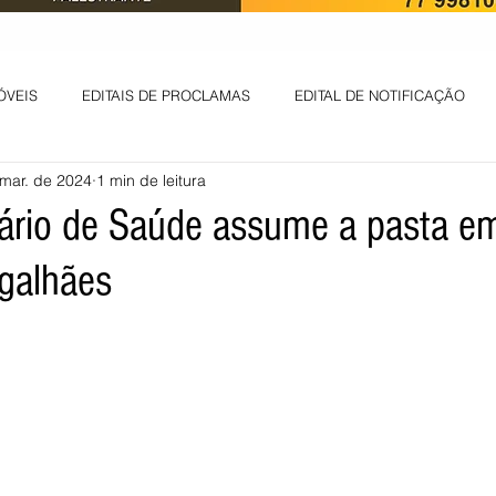
ÓVEIS
EDITAIS DE PROCLAMAS
EDITAL DE NOTIFICAÇÃO
mar. de 2024
1 min de leitura
EDITAL DE INTIMAÇÃO
AVISO DE LEILÃO
EDITAL DE CONV
ário de Saúde assume a pasta em
galhães
 ambiental
Informes - Deputado Tito
ABANDONO DE EMPREGO
D
LICENÇA DE OPERAÇÃO
Edital - alteração de regime de ben
 DE LICENÇA DE IMPLANTAÇÃO
LICITAÇÃO
POLÍTICA
L