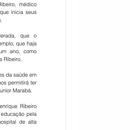
beiro, médico 
ue inicia seus 
.
erada, que o 
mplo, que haja 
um ano, como 
e Ribeiro.
es da saúde em 
 permitirá ter 
Junior Marabá.
nrique Ribeiro 
educação pela 
pital de alta 