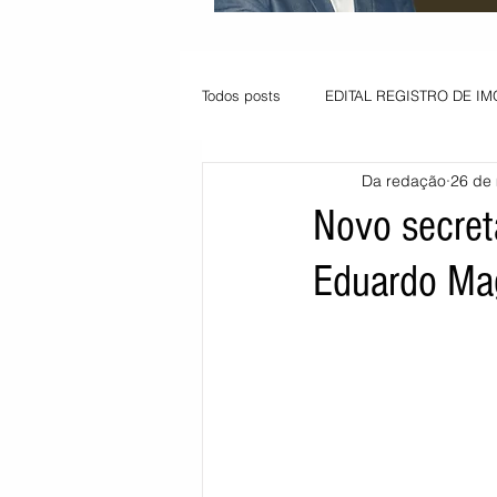
Todos posts
EDITAL REGISTRO DE IM
Da redação
26 de 
VAGA PARA JOVEM APRENDIZ
Novo secret
Eduardo Ma
Informe - Deputado Tito
Balanço
Pedido de renovação
Vagas PC
POLÍTICA AMBIENTAL
PEDIDO