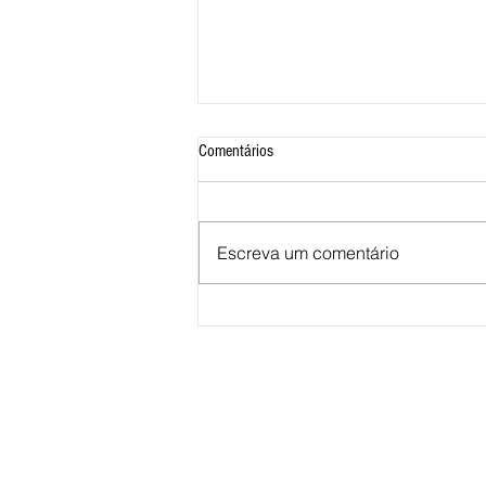
Comentários
Escreva um comentário
Morre pai de Lionel Messi aos 68 anos
na Argentina