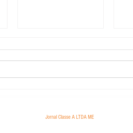
Carig Imobiliária
STJ de
Marco
sexual
Jornal Classe A LTDA ME
Av. Tancredo Neves, 1016 - Aroldo da Cruz
CEP: 47850-000 / Luís Eduardo Magalhães-BA