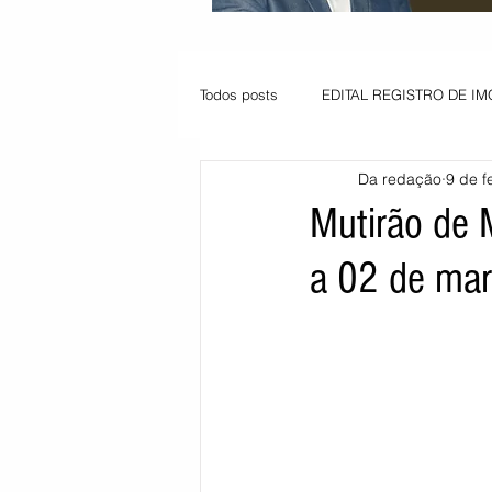
Todos posts
EDITAL REGISTRO DE IM
Da redação
9 de f
VAGA PARA JOVEM APRENDIZ
Mutirão de 
a 02 de ma
Informe - Deputado Tito
Balanço
Pedido de renovação
Vagas PC
POLÍTICA AMBIENTAL
PEDIDO