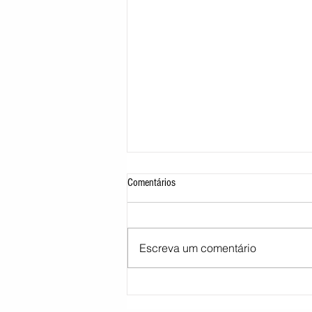
Comentários
Escreva um comentário
Moraes pede parecer da PGR sobre
proibição de visitas a Bolsonaro