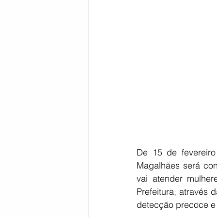
Bahia
EDUCAÇÃO
SAÚD
De 15 de fevereir
Magalhães será co
vai atender mulher
Prefeitura, através
detecção precoce e 