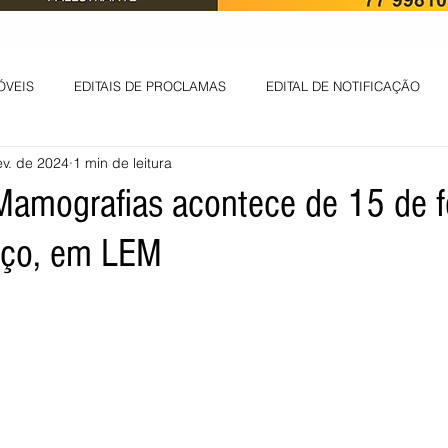
ÓVEIS
EDITAIS DE PROCLAMAS
EDITAL DE NOTIFICAÇÃO
ev. de 2024
1 min de leitura
EDITAL DE INTIMAÇÃO
AVISO DE LEILÃO
EDITAL DE CONV
Mamografias acontece de 15 de f
rço, em LEM
 ambiental
Informes - Deputado Tito
ABANDONO DE EMPREGO
D
LICENÇA DE OPERAÇÃO
Edital - alteração de regime de ben
 DE LICENÇA DE IMPLANTAÇÃO
LICITAÇÃO
POLÍTICA
L