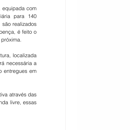
, equipada com 
ária para 140 
são realizados 
nça, é feito o 
próxima. 
ra, localizada 
á necessária a 
o entregues em 
va através das 
a livre, essas 