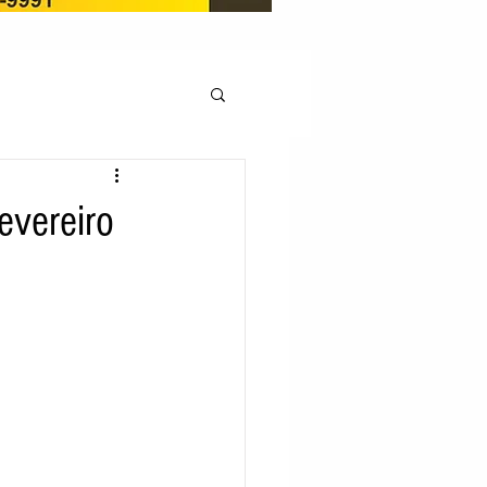
OCAÇÃO
evereiro
Pedito de renovação
LICENÇA AMBIENTAL
EM
REGIÃO OESTE