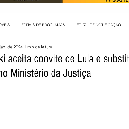
ÓVEIS
EDITAIS DE PROCLAMAS
EDITAL DE NOTIFICAÇÃO
jan. de 2024
1 min de leitura
EDITAL DE INTIMAÇÃO
AVISO DE LEILÃO
EDITAL DE CONV
 aceita convite de Lula e substit
no Ministério da Justiça
 ambiental
Informes - Deputado Tito
ABANDONO DE EMPREGO
D
LICENÇA DE OPERAÇÃO
Edital - alteração de regime de ben
 DE LICENÇA DE IMPLANTAÇÃO
LICITAÇÃO
POLÍTICA
L