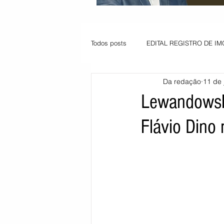
Todos posts
EDITAL REGISTRO DE IM
Da redação
11 de 
VAGA PARA JOVEM APRENDIZ
Lewandowski
Flávio Dino 
Informe - Deputado Tito
Balanço
Pedido de renovação
Vagas PC
POLÍTICA AMBIENTAL
PEDIDO