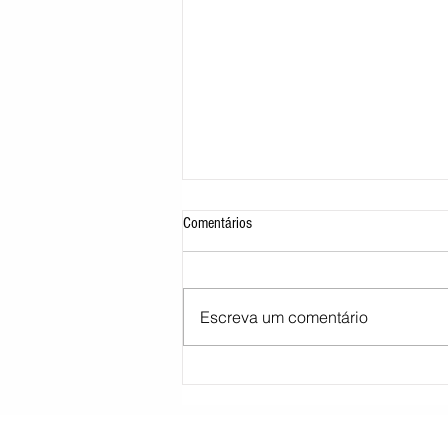
Comentários
Escreva um comentário
STJ decide tirar cargo de ministro
Marco Buzzi por acusações de assédio
sexual