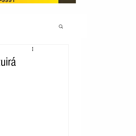
OCAÇÃO
uirá
Pedito de renovação
LICENÇA AMBIENTAL
EM
REGIÃO OESTE