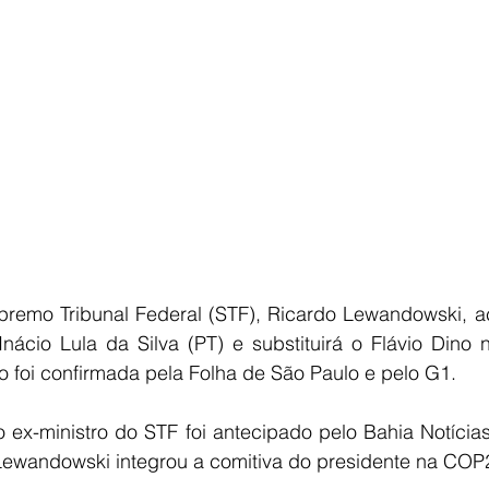
E
AGRONEGÓCIO
BRASIL
CULTURA
AVISO DE LI
premo Tribunal Federal (STF), Ricardo Lewandowski, ace
nácio Lula da Silva (PT) e substituirá o Flávio Dino n
o foi confirmada pela Folha de São Paulo e pelo G1.
o ex-ministro do STF foi antecipado pelo Bahia Notícia
ewandowski integrou a comitiva do presidente na COP