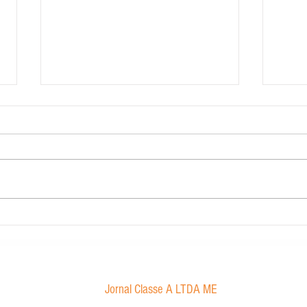
Contabilidade Dourado
Morae
proibi
Jornal Classe A LTDA ME
Av. Tancredo Neves, 1016 - Aroldo da Cruz