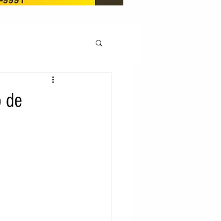
OCAÇÃO
o de
Pedito de renovação
LICENÇA AMBIENTAL
EM
REGIÃO OESTE