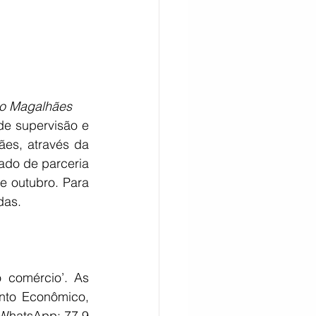
rdo Magalhães
de supervisão e 
es, através da 
do de parceria 
e outubro. Para 
das. 
 comércio’. As 
nto Econômico, 
WhatsApp: 77 9 