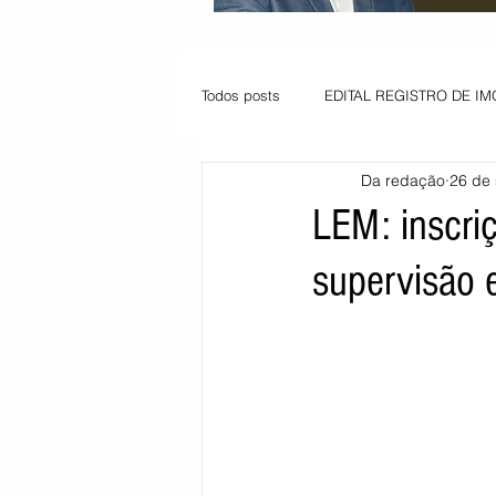
Todos posts
EDITAL REGISTRO DE IM
Da redação
26 de 
VAGA PARA JOVEM APRENDIZ
LEM: inscriç
supervisão 
Informe - Deputado Tito
Balanço
Pedido de renovação
Vagas PC
POLÍTICA AMBIENTAL
PEDIDO