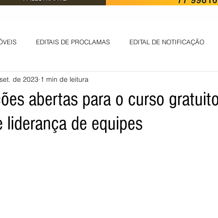
ÓVEIS
EDITAIS DE PROCLAMAS
EDITAL DE NOTIFICAÇÃO
set. de 2023
1 min de leitura
EDITAL DE INTIMAÇÃO
AVISO DE LEILÃO
EDITAL DE CONV
ões abertas para o curso gratuit
e liderança de equipes
 ambiental
Informes - Deputado Tito
ABANDONO DE EMPREGO
D
LICENÇA DE OPERAÇÃO
Edital - alteração de regime de ben
 DE LICENÇA DE IMPLANTAÇÃO
LICITAÇÃO
POLÍTICA
L