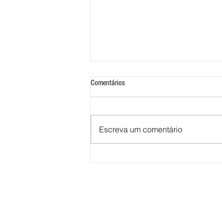
Comentários
Escreva um comentário
STJ decide tirar cargo de ministro
Marco Buzzi por acusações de assédio
sexual