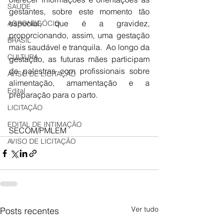
SAÚDE
gestantes, sobre este momento tão 
especial, que é a gravidez, 
AGRONEGÓCIO
proporcionando, assim, uma gestação 
BRASIL
mais saudável e tranquila.  Ao longo da 
CULTURA
gestação, as futuras mães participam 
de palestras com profissionais sobre 
AVISO DE LICITAÇÃO
alimentação, amamentação e a 
Edital
preparação para o parto.
LICITAÇÃO
EDITAL DE INTIMAÇÃO
SECOM/PMLEM
AVISO DE LICITAÇÃO
Ver tudo
Posts recentes