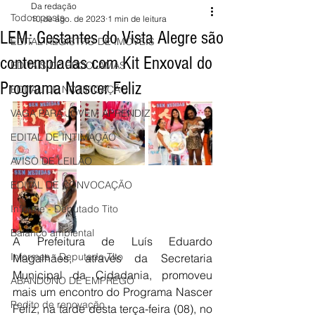
Da redação
Todos posts
10 de ago. de 2023
1 min de leitura
LEM: Gestantes do Vista Alegre são
EDITAL REGISTRO DE IMÓVEIS
contempladas com Kit Enxoval do
EDITAIS DE PROCLAMAS
Programa Nascer Feliz
EDITAL DE NOTIFICAÇÃO
VAGA PARA JOVEM APRENDIZ
EDITAL DE INTIMAÇÃO
AVISO DE LEILÃO
EDITAL DE CONVOCAÇÃO
Informe - Deputado Tito
Balanço ambiental
A Prefeitura de Luís Eduardo 
Informes - Deputado Tito
Magalhães, através da Secretaria 
Municipal da Cidadania, promoveu 
ABANDONO DE EMPREGO
mais um encontro do Programa Nascer 
Pedito de renovação
Feliz, na tarde desta terça-feira (08), no 