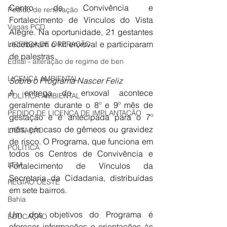
Centro de Convivência e 
Pedido de renovação
Fortalecimento de Vínculos do Vista 
Vagas PCD
Alegre. Na oportunidade, 21 gestantes 
receberam o kit enxoval e participaram 
LICENÇA DE OPERAÇÃO
de palestras. 
Edital - alteração de regime de ben
LICENÇA AMBIENTAL
Sobre o Programa Nascer Feliz
A entrega do enxoval acontece 
POLÍTICA AMBIENTAL
geralmente durante o 8º e 9º mês de 
PEDIDO DE LICENÇA DE IMPLANTAÇÃO
gestação e é antecipada para o 7º 
mês, em caso de gêmeos ou gravidez 
LICITAÇÃO
de risco. O Programa, que funciona em 
POLÍTICA
todos os Centros de Convivência e 
LEM
Fortalecimento de Vínculos da 
Secretaria da Cidadania, distribuídas 
REGIÃO OESTE
em sete bairros. 
Bahia
Um dos objetivos do Programa é 
EDUCAÇÃO
oferecer informações e orientações às 