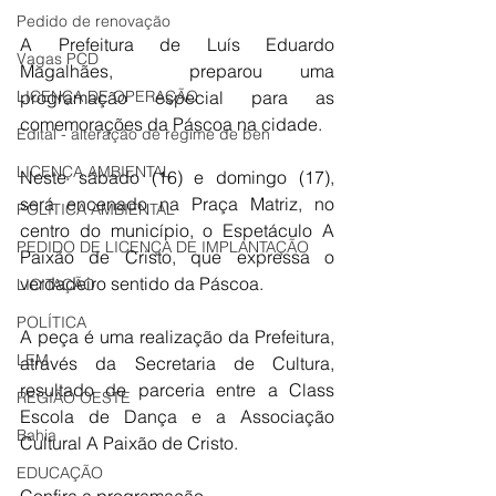
Pedido de renovação
A Prefeitura de Luís Eduardo 
Vagas PCD
Magalhães,  preparou uma 
LICENÇA DE OPERAÇÃO
programação especial para as 
comemorações da Páscoa na cidade. 
Edital - alteração de regime de ben
LICENÇA AMBIENTAL
Neste sábado (16) e domingo (17), 
será encenado na Praça Matriz, no 
POLÍTICA AMBIENTAL
centro do município, o Espetáculo A 
PEDIDO DE LICENÇA DE IMPLANTAÇÃO
Paixão de Cristo, que expressa o 
verdadeiro sentido da Páscoa.  
LICITAÇÃO
POLÍTICA
A peça é uma realização da Prefeitura, 
LEM
através da Secretaria de Cultura, 
resultado de parceria entre a Class 
REGIÃO OESTE
Escola de Dança e a Associação 
Bahia
Cultural A Paixão de Cristo. 
EDUCAÇÃO