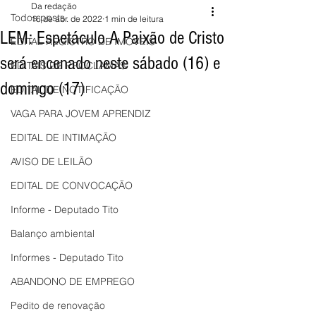
Da redação
Todos posts
16 de abr. de 2022
1 min de leitura
LEM: Espetáculo A Paixão de Cristo
EDITAL REGISTRO DE IMÓVEIS
será encenado neste sábado (16) e
EDITAIS DE PROCLAMAS
domingo (17)
EDITAL DE NOTIFICAÇÃO
VAGA PARA JOVEM APRENDIZ
EDITAL DE INTIMAÇÃO
AVISO DE LEILÃO
EDITAL DE CONVOCAÇÃO
Informe - Deputado Tito
Balanço ambiental
Informes - Deputado Tito
ABANDONO DE EMPREGO
Pedito de renovação