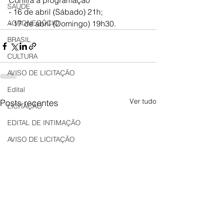
Confira a programação
SAÚDE
- 16 de abril (Sábado) 21h;
AGRONEGÓCIO
- 17 de abril (Domingo) 19h30.
BRASIL
CULTURA
AVISO DE LICITAÇÃO
Edital
Ver tudo
Posts recentes
LICITAÇÃO
EDITAL DE INTIMAÇÃO
AVISO DE LICITAÇÃO