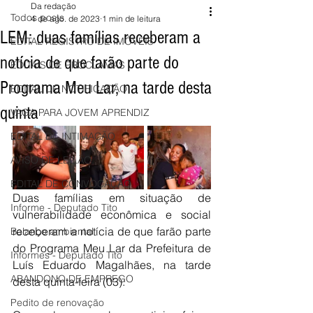
Da redação
Todos posts
4 de ago. de 2023
1 min de leitura
LEM: duas famílias receberam a
EDITAL REGISTRO DE IMÓVEIS
notícia de que farão parte do
EDITAIS DE PROCLAMAS
Programa Meu Lar, na tarde desta
EDITAL DE NOTIFICAÇÃO
quinta
VAGA PARA JOVEM APRENDIZ
EDITAL DE INTIMAÇÃO
AVISO DE LEILÃO
EDITAL DE CONVOCAÇÃO
Duas famílias em situação de 
Informe - Deputado Tito
vulnerabilidade econômica e social 
receberam a notícia de que farão parte 
Balanço ambiental
do Programa Meu Lar da Prefeitura de 
Informes - Deputado Tito
Luís Eduardo Magalhães, na tarde 
ABANDONO DE EMPREGO
desta quinta-feira (03). 
Pedito de renovação