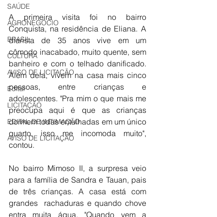
SAÚDE
A primeira visita foi no bairro 
AGRONEGÓCIO
Conquista, na residência de Eliana. A 
BRASIL
diarista de 35 anos vive em um 
cômodo inacabado, muito quente, sem 
CULTURA
banheiro e com o telhado danificado. 
AVISO DE LICITAÇÃO
Além dela, vivem na casa mais cinco 
pessoas, entre crianças e 
Edital
adolescentes. "Pra mim o que mais me 
LICITAÇÃO
preocupa aqui é que as crianças 
dormem todas entulhadas em um único 
EDITAL DE INTIMAÇÃO
quarto, isso me incomoda muito", 
AVISO DE LICITAÇÃO
contou. 
No bairro Mimoso II, a surpresa veio 
para a família de Sandra e Tauan, pais 
de três crianças. A casa está com 
grandes  rachaduras e quando chove 
entra muita água. "Quando vem a 