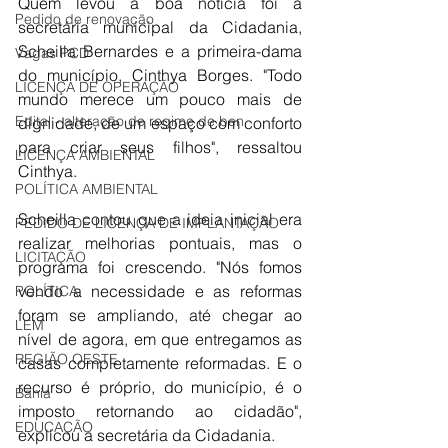
Quem levou a boa noticia foi a 
Pedido de renovação
secretária municipal da Cidadania, 
Scheilla Bernardes e a primeira-dama 
Vagas PCD
do município, Cinthya Borges. "Todo 
LICENÇA DE OPERAÇÃO
mundo merece um pouco mais de 
Edital - alteração de regime de ben
dignidade, de um espaço com conforto 
para criar seus filhos", ressaltou 
LICENÇA AMBIENTAL
Cinthya. 
POLÍTICA AMBIENTAL
Scheilla contou que a ideia inicial era 
PEDIDO DE LICENÇA DE IMPLANTAÇÃO
realizar melhorias pontuais, mas o 
LICITAÇÃO
programa foi crescendo. "Nós fomos 
vendo a necessidade e as reformas 
POLÍTICA
foram se ampliando, até chegar ao 
LEM
nível de agora, em que entregamos as 
REGIÃO OESTE
casas completamente reformadas. E o 
recurso é próprio, do município, é o 
Bahia
imposto retornando ao cidadão", 
EDUCAÇÃO
explicou a secretária da Cidadania. 