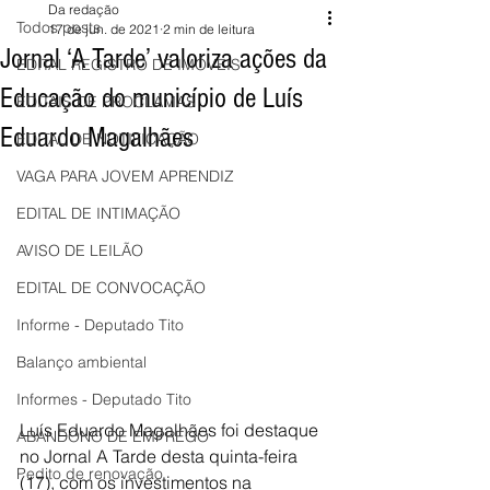
Da redação
Todos posts
17 de jun. de 2021
2 min de leitura
Jornal ‘A Tarde’ valoriza ações da
EDITAL REGISTRO DE IMÓVEIS
Educação do município de Luís
EDITAIS DE PROCLAMAS
Eduardo Magalhães
EDITAL DE NOTIFICAÇÃO
VAGA PARA JOVEM APRENDIZ
EDITAL DE INTIMAÇÃO
AVISO DE LEILÃO
EDITAL DE CONVOCAÇÃO
Informe - Deputado Tito
Balanço ambiental
Informes - Deputado Tito
Luís Eduardo Magalhães foi destaque 
ABANDONO DE EMPREGO
no Jornal A Tarde desta quinta-feira 
Pedito de renovação
(17), com os investimentos na 