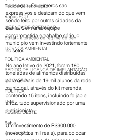
educação. Os números são 
Pedido de renovação
expressivos e destoam do que vem 
Vagas PCD
sendo feito por outras cidades da 
LICENÇA DE OPERAÇÃO
Bahia. Com uma equipe 
comprometida e trabalho sério, o 
Edital - alteração de regime de ben
município vem investindo fortemente 
LICENÇA AMBIENTAL
no setor. 
POLÍTICA AMBIENTAL
No ano letivo de 2021, foram 180 
PEDIDO DE LICENÇA DE IMPLANTAÇÃO
toneladas de alimentos distribuídas 
para os mais de 19 mil alunos da rede 
LICITAÇÃO
municipal, através do kit merenda, 
POLÍTICA
contendo 15 itens, incluindo feijão e 
LEM
arroz, tudo supervisionado por uma 
nutricionista. 
REGIÃO OESTE
Bahia
Um investimento de R$900.000 
(novecentos mil reais), para colocar 
EDUCAÇÃO