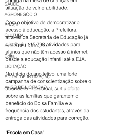
comida na mesa de crianças em 
SAÚDE
situação de vulnerabilidade. 
AGRONEGÓCIO
Com o objetivo de democratizar o 
BRASIL
acesso à educação, a Prefeitura, 
CULTURA
através da Secretaria de Educação já 
distribuiu 115.798 atividades para 
AVISO DE LICITAÇÃO
alunos que não têm acesso à internet, 
Edital
desde a educação infantil até a EJA. 
LICITAÇÃO
No início do ano letivo, uma forte 
EDITAL DE INTIMAÇÃO
campanha de conscientização sobre o 
AVISO DE LICITAÇÃO
abandono intelectual, surtiu efeito 
sobre as famílias que garantem o 
benefício do Bolsa Família e a 
frequência dos estudantes, através da 
entrega das atividades para correção. 
‘Escola em Casa’