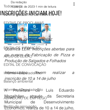
Da redação
Todos posts
10 de jul. de 2023
1 min de leitura
INSCRIÇÕES INICIAM HOJE!
EDITAL REGISTRO DE IMÓVEIS
EDITAIS DE PROCLAMAS
EDITAL DE NOTIFICAÇÃO
VAGA PARA JOVEM APRENDIZ
EDITAL DE INTIMAÇÃO
Qualifica LEM: Inscrições abertas para 
os cursos de Fabricação de Pizza e 
AVISO DE LEILÃO
Produção de Salgados e Folhados
EDITAL DE CONVOCAÇÃO
Interessados devem realizar a 
Informe - Deputado Tito
inscrição de 10 a 14 de julho
Balanço ambiental
Informes - Deputado Tito
A Prefeitura de Luís Eduardo 
Magalhães, através da Secretaria 
ABANDONO DE EMPREGO
Municipal de Desenvolvimento 
Pedito de renovação
Econômico, realiza de 10 a 14 de julho, 