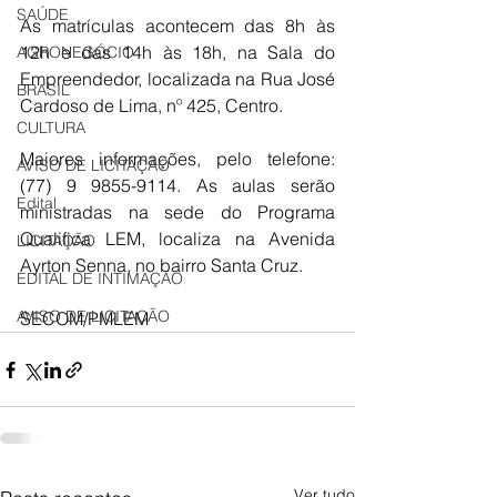
SAÚDE
As matrículas acontecem das 8h às 
12h e das 14h às 18h, na Sala do 
AGRONEGÓCIO
Empreendedor, localizada na Rua José 
BRASIL
Cardoso de Lima, nº 425, Centro. 
CULTURA
Maiores informações, pelo telefone: 
AVISO DE LICITAÇÃO
(77) 9 9855-9114. As aulas serão 
Edital
ministradas na sede do Programa 
Qualifica LEM, localiza na Avenida 
LICITAÇÃO
Ayrton Senna, no bairro Santa Cruz.
EDITAL DE INTIMAÇÃO
AVISO DE LICITAÇÃO
SECOM/PMLEM
Ver tudo