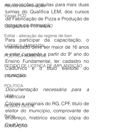
as inscrições gratuitas para mais duas 
Pedido de renovação
turmas do Qualifica LEM, dos cursos 
Vagas PCD
de Fabricação de Pizza e Produção de 
Salgados e Folhados. 
LICENÇA DE OPERAÇÃO
Edital - alteração de regime de ben
Para participar da capacitação, o 
LICENÇA AMBIENTAL
interessado deve ser maior de 16 anos 
e estar cursando a partir do 9º ano do 
POLÍTICA AMBIENTAL
Ensino Fundamental, ter cadastro no 
PEDIDO DE LICENÇA DE IMPLANTAÇÃO
CadÚnico e o título eleitoral do 
município. 
LICITAÇÃO
POLÍTICA
Documentação necessária para a 
LEM
matrícula
Cópias e originais do RG, CPF, título de 
REGIÃO OESTE
eleitor do município, comprovante de 
Bahia
endereço, histórico escolar, cópia do 
CadÚnico. 
EDUCAÇÃO