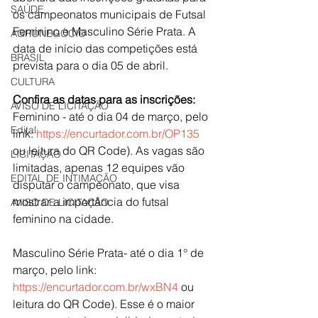
SAÚDE
os campeonatos municipais de Futsal 
Feminino e Masculino Série Prata. A 
AGRONEGÓCIO
data de início das competições está 
BRASIL
prevista para o dia 05 de abril. 
CULTURA
Confira as datas para as inscrições:
AVISO DE LICITAÇÃO
Feminino - até o dia 04 de março, pelo 
Edital
link: 
https://encurtador.com.br/OP135
ou leitura do QR Code). As vagas são 
LICITAÇÃO
limitadas, apenas 12 equipes vão 
EDITAL DE INTIMAÇÃO
disputar o campeonato, que visa 
mostrar a importância do futsal 
AVISO DE LICITAÇÃO
feminino na cidade. 
Masculino Série Prata- até o dia 1° de 
março, pelo link: 
https://encurtador.com.br/wxBN4
 ou 
leitura do QR Code). Esse é o maior 