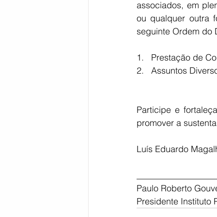
associados, em plen
ou qualquer outra f
Bahia
EDUCAÇÃO
SAÚD
seguinte Ordem do 
1.   
Prestação de Co
2.   
Assuntos Divers
Participe e fortale
promover a sustenta
Luís Eduardo Magalh
__________________
Paulo Roberto Gouv
Presidente Instituto