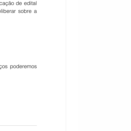
ação de edital 
iberar sobre a 
CITAÇÃO
rços poderemos 