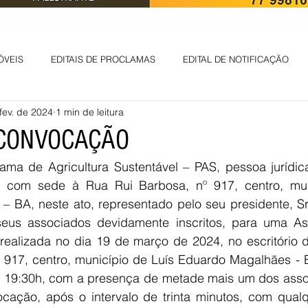
ÓVEIS
EDITAIS DE PROCLAMAS
EDITAL DE NOTIFICAÇÃO
fev. de 2024
1 min de leitura
EDITAL DE INTIMAÇÃO
AVISO DE LEILÃO
EDITAL DE CONV
 CONVOCAÇÃO
rama de Agricultura Sustentável – PAS, pessoa jurídi
 ambiental
Informes - Deputado Tito
ABANDONO DE EMPREGO
, com sede à Rua Rui Barbosa, nº 917, centro, muni
 BA, neste ato, representado pelo seu presidente, Sr
eus associados devidamente inscritos, para uma As
D
LICENÇA DE OPERAÇÃO
Edital - alteração de regime de ben
realizada no dia 19 de março de 2024, no escritório do
 917, centro, município de Luís Eduardo Magalhães - B
 19:30h, com a presença de metade mais um dos assoc
 DE LICENÇA DE IMPLANTAÇÃO
LICITAÇÃO
POLÍTICA
L
cação, após o intervalo de trinta minutos, com qual