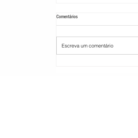
Comentários
Escreva um comentário
Morre pai de Lionel Messi aos 68 anos
na Argentina