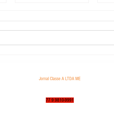
Carig Imobiliária
STJ de
Marco
sexual
Jornal Classe A LTDA ME
Av. Tancredo Neves, 1016 - Aroldo da Cruz
CEP: 47850-000 / Luís Eduardo Magalhães-BA
jornalclassea@yahoo.com.br
77 9 9810-9991
© 2003 a 2025 por jornalclassea