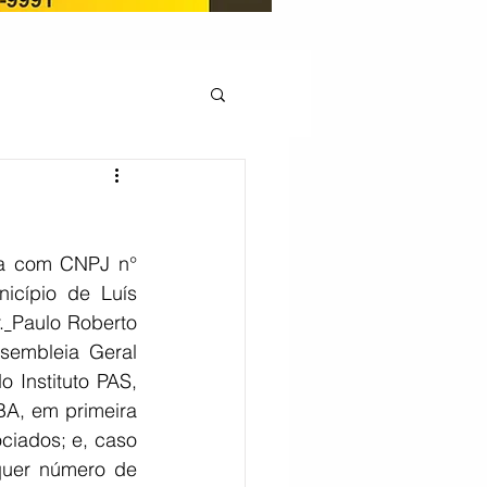
OCAÇÃO
ca com CNPJ n° 
Pedito de renovação
cípio de Luís 
.
Paulo Roberto 
sembleia Geral 
LICENÇA AMBIENTAL
 Instituto PAS, 
A, em primeira 
iados; e, caso 
EM
REGIÃO OESTE
quer número de 