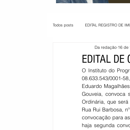
Todos posts
EDITAL REGISTRO DE IM
Da redação
16 de 
VAGA PARA JOVEM APRENDIZ
EDITAL DE
O Instituto do Prog
Informe - Deputado Tito
Balanço
08.633.543/0001-58
Eduardo Magalhães –
Gouveia
, convoca s
Pedido de renovação
Vagas PC
Ordinária, que será 
Rua Rui Barbosa, nº
convocação para as
POLÍTICA AMBIENTAL
PEDIDO
haja segunda convo