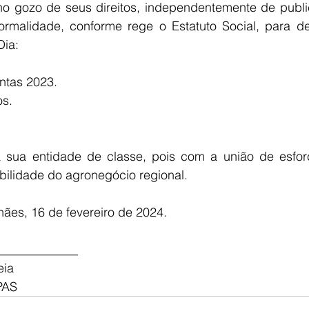
o gozo de seus direitos, independentemente de public
ormalidade, conforme rege o Estatuto Social, para del
E
AGRONEGÓCIO
BRASIL
CULTURA
AVISO DE LI
Dia:
ntas 2023.
os.
ça sua entidade de classe, pois com a união de esfo
bilidade do agronegócio regional.
ães, 16 de fevereiro de 2024.
_____________
eia
 PAS