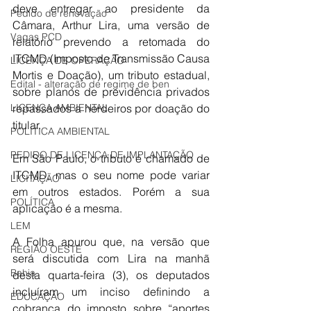
deve entregar ao presidente da 
Pedido de renovação
Câmara, Arthur Lira, uma versão de 
Vagas PCD
relatório prevendo a retomada do 
ITCMD (Imposto de Transmissão Causa 
LICENÇA DE OPERAÇÃO
Mortis e Doação), um tributo estadual, 
Edital - alteração de regime de ben
sobre planos de previdência privados 
LICENÇA AMBIENTAL
repassados a herdeiros por doação do 
titular.
POLÍTICA AMBIENTAL
PEDIDO DE LICENÇA DE IMPLANTAÇÃO
Em Sâo Paulo, o tributo é chamado de 
ITCMD, mas o seu nome pode variar 
LICITAÇÃO
em outros estados. Porém a sua 
POLÍTICA
aplicação é a mesma.
LEM
A Folha apurou que, na versão que 
REGIÃO OESTE
será discutida com Lira na manhã 
Bahia
desta quarta-feira (3), os deputados 
incluíram um inciso definindo a 
EDUCAÇÃO
cobrança do imposto sobre “aportes 