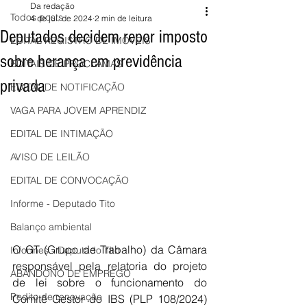
Da redação
Todos posts
4 de jul. de 2024
2 min de leitura
Deputados decidem repor imposto
EDITAL REGISTRO DE IMÓVEIS
sobre herança em previdência
EDITAIS DE PROCLAMAS
privada
EDITAL DE NOTIFICAÇÃO
VAGA PARA JOVEM APRENDIZ
EDITAL DE INTIMAÇÃO
AVISO DE LEILÃO
EDITAL DE CONVOCAÇÃO
Informe - Deputado Tito
Balanço ambiental
O GT (Grupo de Trabalho) da Câmara 
Informes - Deputado Tito
responsável pela relatoria do projeto 
ABANDONO DE EMPREGO
de lei sobre o funcionamento do 
Pedito de renovação
Comitê Gestor do IBS (PLP 108/2024) 