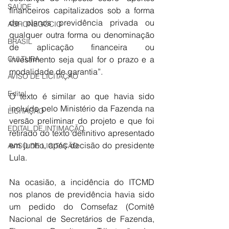
SAÚDE
financeiros capitalizados sob a forma 
de planos previdência privada ou 
AGRONEGÓCIO
qualquer outra forma ou denominação 
BRASIL
de aplicação financeira ou 
CULTURA
investimento seja qual for o prazo e a 
modalidade de garantia”.
AVISO DE LICITAÇÃO
Edital
O texto é similar ao que havia sido 
incluído pelo Ministério da Fazenda na 
LICITAÇÃO
versão preliminar do projeto e que foi 
EDITAL DE INTIMAÇÃO
retirado do texto definitivo apresentado 
em junho, após decisão do presidente 
AVISO DE LICITAÇÃO
Lula.
Na ocasião, a incidência do ITCMD 
nos planos de previdência havia sido 
um pedido do Comsefaz (Comitê 
Nacional de Secretários de Fazenda, 