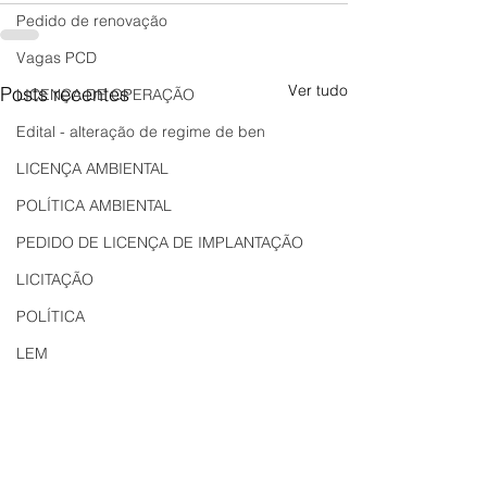
Pedido de renovação
Vagas PCD
Ver tudo
Posts recentes
LICENÇA DE OPERAÇÃO
Edital - alteração de regime de ben
LICENÇA AMBIENTAL
POLÍTICA AMBIENTAL
PEDIDO DE LICENÇA DE IMPLANTAÇÃO
LICITAÇÃO
POLÍTICA
LEM
REGIÃO OESTE
Bahia
EDUCAÇÃO