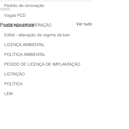
Pedido de renovação
Vagas PCD
Ver tudo
Posts recentes
LICENÇA DE OPERAÇÃO
Edital - alteração de regime de ben
LICENÇA AMBIENTAL
POLÍTICA AMBIENTAL
PEDIDO DE LICENÇA DE IMPLANTAÇÃO
LICITAÇÃO
POLÍTICA
LEM
REGIÃO OESTE
Bahia
EDUCAÇÃO