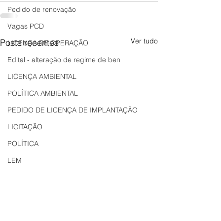
Pedido de renovação
Vagas PCD
Ver tudo
Posts recentes
LICENÇA DE OPERAÇÃO
Edital - alteração de regime de ben
LICENÇA AMBIENTAL
POLÍTICA AMBIENTAL
PEDIDO DE LICENÇA DE IMPLANTAÇÃO
LICITAÇÃO
POLÍTICA
LEM
REGIÃO OESTE
Bahia
EDUCAÇÃO