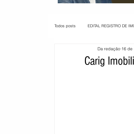
Todos posts
EDITAL REGISTRO DE IM
Da redação
16 de 
VAGA PARA JOVEM APRENDIZ
Carig Imobili
Informe - Deputado Tito
Balanço
Pedido de renovação
Vagas PC
POLÍTICA AMBIENTAL
PEDIDO