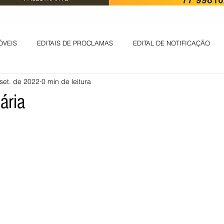
ÓVEIS
EDITAIS DE PROCLAMAS
EDITAL DE NOTIFICAÇÃO
set. de 2022
0 min de leitura
EDITAL DE INTIMAÇÃO
AVISO DE LEILÃO
EDITAL DE CONV
ária
 ambiental
Informes - Deputado Tito
ABANDONO DE EMPREGO
D
LICENÇA DE OPERAÇÃO
Edital - alteração de regime de ben
 DE LICENÇA DE IMPLANTAÇÃO
LICITAÇÃO
POLÍTICA
L