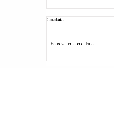
Comentários
Escreva um comentário
Moraes pede parecer da PGR sobre
proibição de visitas a Bolsonaro