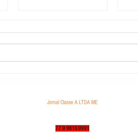
Carig 
Edital de convocação
Jornal Classe A LTDA ME
Av. Tancredo Neves, 1016 - Aroldo da Cruz
CEP: 47850-000 / Luís Eduardo Magalhães-BA
jornalclassea@yahoo.com.br
77 9 9810-9991