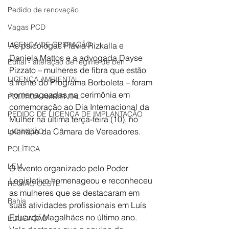
Pedido de renovação
Vagas PCD
LICENÇA DE OPERAÇÃO
As psicólogas Flávia Rizkalla e 
Daniela Mattos e a advogada Dayse 
Edital - alteração de regime de ben
Pizzato – mulheres de fibra que estão 
LICENÇA AMBIENTAL
à frente do Programa Borboleta – foram 
homenageadas na cerimônia em 
POLÍTICA AMBIENTAL
comemoração ao Dia Internacional da 
PEDIDO DE LICENÇA DE IMPLANTAÇÃO
Mulher na última terça-feira (10), no 
plenário da Câmara de Vereadores.
LICITAÇÃO
POLÍTICA
LEM
O evento organizado pelo Poder 
Legislativo homenageou e reconheceu 
REGIÃO OESTE
as mulheres que se destacaram em 
Bahia
suas atividades profissionais em Luís 
Eduardo Magalhães no último ano. 
EDUCAÇÃO