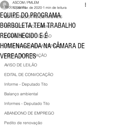
ASCOM / PMLEM
Todos posts
12 de mar. de 2020
1 min de leitura
EQUIPE DO PROGRAMA
EDITAL REGISTRO DE IMÓVEIS
BORBOLETA TEM TRABALHO
EDITAIS DE PROCLAMAS
RECONHECIDO E É
EDITAL DE NOTIFICAÇÃO
HOMENAGEADA NA CÂMARA DE
VAGA PARA JOVEM APRENDIZ
VEREADORES
EDITAL DE INTIMAÇÃO
AVISO DE LEILÃO
EDITAL DE CONVOCAÇÃO
Informe - Deputado Tito
Balanço ambiental
Informes - Deputado Tito
ABANDONO DE EMPREGO
Pedito de renovação