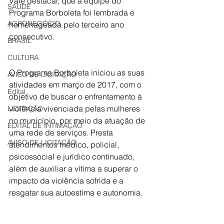
Vale destacar, que a equipe do 
SAÚDE
Programa Borboleta foi lembrada e 
AGRONEGÓCIO
homenageada pelo terceiro ano 
consecutivo.
BRASIL
CULTURA
O Programa Borboleta iniciou as suas 
AVISO DE LICITAÇÃO
atividades em março de 2017, com o 
Edital
objetivo de buscar o enfrentamento à 
violência vivenciada pelas mulheres 
LICITAÇÃO
no município, por meio da atuação de 
EDITAL DE INTIMAÇÃO
uma rede de serviços. Presta 
AVISO DE LICITAÇÃO
atendimentos médico, policial, 
psicossocial e jurídico continuado, 
além de auxiliar a vítima a superar o 
impacto da violência sofrida e a 
resgatar sua autoestima e autonomia.