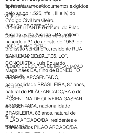
Pedido de renovação
apresentaram os documentos exigidos 
pelo artigo 1.525, nºs I, III e IV, do 
Vagas PCD
Código Civil brasileiro.
LICENÇA DE OPERAÇÃO
O  HABILITANTE é natural de Pilão 
Arcado, Pilão Arcado - BA, solteiro, 
Edital - alteração de regime de ben
nascido a 31 de agosto de 1983, de 
LICENÇA AMBIENTAL
profissão serralheiro, residente RUA 
CANUDOS QD.27 LT.06, LOT. 
POLÍTICA AMBIENTAL
CONQUISTA - Luís Eduardo 
PEDIDO DE LICENÇA DE IMPLANTAÇÃO
Magalhães BA, filho de BENEDITO 
LICITAÇÃO
GASPAR, APOSENTADO, 
nacionalidade BRASILEIRA, 87 anos, 
POLÍTICA
natural de PILÃO ARCADO/BA e de 
LEM
ROSENTINA DE OLIVEIRA GASPAR, 
APOSENTADA, nacionalidade 
REGIÃO OESTE
BRASILEIRA, 86 anos, natural de 
Bahia
PILÃO ARCADO/BA, residentes e 
EDUCAÇÃO
domiciliados PILÃO ARCADO/BA.