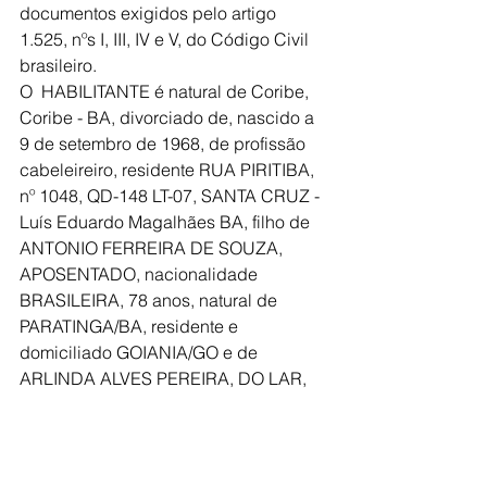
documentos exigidos pelo artigo 
1.525, nºs I, III, IV e V, do Código Civil 
brasileiro.
O  HABILITANTE é natural de Coribe, 
Coribe - BA, divorciado de, nascido a 
9 de setembro de 1968, de profissão 
cabeleireiro, residente RUA PIRITIBA, 
nº 1048, QD-148 LT-07, SANTA CRUZ - 
Luís Eduardo Magalhães BA, filho de 
ANTONIO FERREIRA DE SOUZA, 
APOSENTADO, nacionalidade 
BRASILEIRA, 78 anos, natural de 
PARATINGA/BA, residente e 
domiciliado GOIANIA/GO e de 
ARLINDA ALVES PEREIRA, DO LAR, 
natural de PARATINGA/BA, 
nacionalidade BRASILEIRA, falecida 
em GOIANIA/GO na data de 15 de 
outubro de 2016.