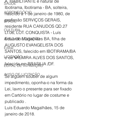
A  HABILITANTE é natural de 
SAÚDE
Ibotirama, Ibotirama - BA, solteira,  
AGRONEGÓCIO
nascido a 1 de janeiro de 1980, de 
profissão SERVIÇOS GERAIS, 
BRASIL
residente RUA CANUDOS QD.27 
CULTURA
LT.06, LOT. CONQUISTA - Luís 
Eduardo Magalhães BA, filha de 
AVISO DE LICITAÇÃO
AUGUSTO EVANGELISTA DOS 
Edital
SANTOS, falecido em IBOTIRAMA/BA 
LICITAÇÃO
e de VALMIRA ALVES DOS SANTOS, 
falecida em BRASILIA /DF.
EDITAL DE INTIMAÇÃO
AVISO DE LICITAÇÃO
Se alguém souber de algum 
impedimento, oponha-o na forma da 
Lei, lavro o presente para ser fixado 
em Cartório no lugar de costume e 
publicado .
Luís Eduardo Magalhães, 15 de 
janeiro de 2018.