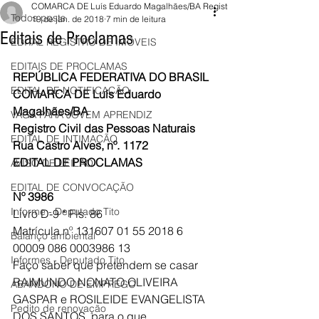
COMARCA DE Luís Eduardo Magalhães/BA Registro
Todos posts
19 de jan. de 2018
7 min de leitura
Editais de Proclamas
EDITAL REGISTRO DE IMÓVEIS
EDITAIS DE PROCLAMAS
REPÚBLICA FEDERATIVA DO BRASIL
EDITAL DE NOTIFICAÇÃO
COMARCA DE Luís Eduardo 
Magalhães/BA
VAGA PARA JOVEM APRENDIZ
Registro Civil das Pessoas Naturais
EDITAL DE INTIMAÇÃO
Rua Castro Alves, nº. 1172
EDITAL DE PROCLAMAS
AVISO DE LEILÃO
EDITAL DE CONVOCAÇÃO
Nº 3986
Informe - Deputado Tito
Livro D-9 * Fls. 86 
Matrícula nº 131607 01 55 2018 6 
Balanço ambiental
00009 086 0003986 13
Informes - Deputado Tito
Faço saber que pretendem se casar 
RAIMUNDO NONATO OLIVEIRA 
ABANDONO DE EMPREGO
GASPAR e ROSILEIDE EVANGELISTA 
Pedito de renovação
DOS SANTOS, para o que 