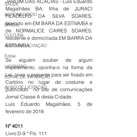
JARDIM DAS ACACÍAS - Luís Eduardo 
SAÚDE
Magalhães BA, filha de JURACI 
AGRONEGÓCIO
FILADELFO DA SILVA SOARES, 
falecido em EM BARA DA ESTIVA/BA e 
BRASIL
de NORMALICE CAIRES SOARES, 
CULTURA
residente e domiciliada EM BARRA DA 
ESTIVA/BA.
AVISO DE LICITAÇÃO
Edital
Se alguém souber de algum 
LICITAÇÃO
impedimento, oponha-o na forma da 
Lei, lavro o presente para ser fixado em 
EDITAL DE INTIMAÇÃO
Cartório no lugar de costume e 
AVISO DE LICITAÇÃO
publicado  no site de comunicações 
Jornal Classe A desta Cidade.
Luís Eduardo Magalhães, 5 de 
fevereiro de 2018
Nº 4011
Livro D-9 * Fls. 111 