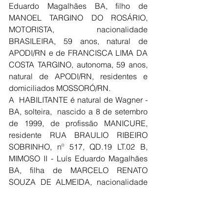
Eduardo Magalhães BA, filho de 
MANOEL TARGINO DO ROSÁRIO, 
MOTORISTA, nacionalidade 
BRASILEIRA, 59 anos, natural de 
APODI/RN e de FRANCISCA LIMA DA 
COSTA TARGINO, autonoma, 59 anos, 
natural de APODI/RN, residentes e 
domiciliados MOSSORÓ/RN.
A  HABILITANTE é natural de Wagner - 
BA, solteira,  nascido a 8 de setembro 
de 1999, de profissão MANICURE, 
residente RUA BRAULIO RIBEIRO 
SOBRINHO, nº 517, QD.19 LT.02 B, 
MIMOSO II - Luís Eduardo Magalhães 
BA, filha de MARCELO RENATO 
SOUZA DE ALMEIDA, nacionalidade 
BRASILEIRA, residente e domiciliado 
LENÇOIS/BA e de CLEIDINEIA DE 
JESUS OLIVEIRA, DO LAR, 