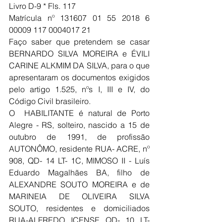
Livro D-9 * Fls. 117 
Matrícula nº 131607 01 55 2018 6 
00009 117 0004017 21
Faço saber que pretendem se casar 
BERNARDO SILVA MOREIRA e ÉVILI 
CARINE ALKMIM DA SILVA, para o que 
apresentaram os documentos exigidos 
pelo artigo 1.525, nºs I, III e IV, do 
Código Civil brasileiro.
O  HABILITANTE é natural de Porto 
Alegre - RS, solteiro, nascido a 15 de 
outubro de 1991, de profissão 
AUTONÔMO, residente RUA- ACRE, nº 
908, QD- 14 LT- 1C, MIMOSO II - Luís 
Eduardo Magalhães BA, filho de 
ALEXANDRE SOUTO MOREIRA e de 
MARINEIA DE OLIVEIRA SILVA 
SOUTO, residentes e domiciliados 
RUA-ALFREDO ICENSE QD- 10 LT- 