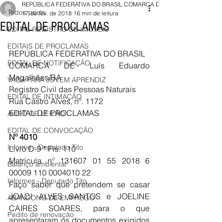
REPÚBLICA FEDERATIVA DO BRASIL COMARCA DE Luís
Todos posts
17 de fev. de 2018
16 min de leitura
EDITAL DE PROCLAMAS
EDITAL REGISTRO DE IMÓVEIS
EDITAIS DE PROCLAMAS
REPÚBLICA FEDERATIVA DO BRASIL
EDITAL DE NOTIFICAÇÃO
COMARCA DE Luís Eduardo 
Magalhães/BA
VAGA PARA JOVEM APRENDIZ
Registro Civil das Pessoas Naturais
EDITAL DE INTIMAÇÃO
Rua Castro Alves, nº. 1172
EDITAL DE PROCLAMAS
AVISO DE LEILÃO
EDITAL DE CONVOCAÇÃO
Nº 4010
Informe - Deputado Tito
Livro D-9 * Fls. 110 
Matrícula nº 131607 01 55 2018 6 
Balanço ambiental
00009 110 0004010 22
Informes - Deputado Tito
Faço saber que pretendem se casar 
JOACI ALVES SANTOS e JOELINE 
ABANDONO DE EMPREGO
CAIRES SOARES, para o que 
Pedito de renovação
apresentaram os documentos exigidos 