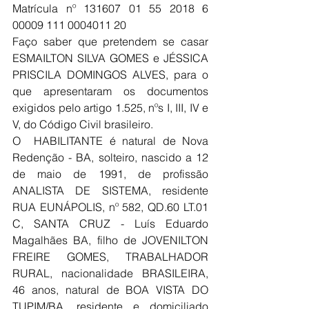
Matrícula nº 131607 01 55 2018 6 
00009 111 0004011 20
Faço saber que pretendem se casar 
ESMAILTON SILVA GOMES e JÉSSICA 
PRISCILA DOMINGOS ALVES, para o 
que apresentaram os documentos 
exigidos pelo artigo 1.525, nºs I, III, IV e 
V, do Código Civil brasileiro.
O  HABILITANTE é natural de Nova 
Redenção - BA, solteiro, nascido a 12 
de maio de 1991, de profissão 
ANALISTA DE SISTEMA, residente 
RUA EUNÁPOLIS, nº 582, QD.60 LT.01 
C, SANTA CRUZ - Luís Eduardo 
Magalhães BA, filho de JOVENILTON 
FREIRE GOMES, TRABALHADOR 
RURAL, nacionalidade BRASILEIRA, 
46 anos, natural de BOA VISTA DO 
TUPIM/BA, residente e domiciliado 