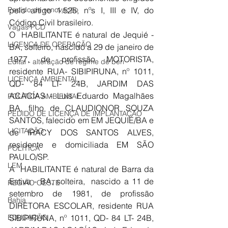
Pedido de renovação
pelo artigo 1.525, nºs I, III e IV, do 
Código Civil brasileiro.
Vagas PCD
O  HABILITANTE é natural de Jequié - 
LICENÇA DE OPERAÇÃO
BA, solteiro, nascido a 29 de janeiro de 
1977, de profissão MOTORISTA, 
Edital - alteração de regime de ben
residente RUA- SIBIPIRUNA, nº 1011, 
LICENÇA AMBIENTAL
QD- 84 LT- 24B, JARDIM DAS 
ACACÍAS - Luís Eduardo Magalhães 
POLÍTICA AMBIENTAL
BA, filho de CLAUDIONOR SOUZA 
PEDIDO DE LICENÇA DE IMPLANTAÇÃO
SANTOS, falecido em EM JEQUIÉ/BA e 
LICITAÇÃO
de IRACY DOS SANTOS ALVES, 
residente e domiciliada EM SÃO 
POLÍTICA
PAULO/SP.
LEM
A  HABILITANTE é natural de Barra da 
Estiva - BA, solteira,  nascido a 11 de 
REGIÃO OESTE
setembro de 1981, de profissão 
Bahia
DIRETORA ESCOLAR, residente RUA 
EDUCAÇÃO
SIBIPIRUNA, nº 1011, QD- 84 LT- 24B, 