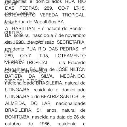
residentes e domiciliados RUA RIO 
SAÚDE
DAS PEDRAS, 289, QD-7 LT-15, 
AGRONEGÓCIO
LOTEAMENTO VEREDA TROPICAL, 
Luís Eduardo Magalhães-BA.
BRASIL
A  HABILITANTE é natural de Bonito - 
CULTURA
BA, solteira,  nascido a 7 de novembro 
de 1990, de profissão SECRETARIA, 
AVISO DE LICITAÇÃO
residente RUA RIO DAS PEDRAS, nº 
Edital
289, QD-7 LT-15, LOTEAMENTO 
LICITAÇÃO
VEREDA TROPICAL - Luís Eduardo 
Magalhães BA, filha de JOSÉ NILTON 
EDITAL DE INTIMAÇÃO
BATISTA DA SILVA, MECÂNICO, 
AVISO DE LICITAÇÃO
nacionalidade BRASILEIRA, natural de 
UTINGA/BA, residente e domiciliado 
UTINGA/BA e de BEATRIZ SANTOS DE 
ALMEIDA, DO LAR, nacionalidade 
BRASILEIRA, 51 anos, natural de 
BONITO/BA, nascida na data de 26 de 
outubro de 1966, residente e 