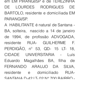
em EM PIRANGI/SP e de TEREZINHA 
DE LOURDES RODRIGUES DE 
BARTOLO, residente e domiciliada EM 
PARANGI/SP.
A  HABILITANTE é natural de Santana - 
BA, solteira,  nascido a 14 de janeiro 
de 1994, de profissão ADVOGADA, 
residente RUA- GUILHERME F. 
PERDIGÃO, nº 53, QD- 15 LT- 18, 
CIDADE UNIVERSITARIA - Luís 
Eduardo Magalhães BA, filha de 
FERNANDO ARAUJO DA SILVA, 
residente e domiciliado RUA- 
SANTANA D-42 LT- 02 N° 700 BAIRRO -
SANTA CRUZ e de DILMA DE 
OLIVEIRA SOUZA, residente e 
domiciliada RUA- SANTANA QD- 42 LT- 
02 N°700 BAIRRO- SANTA CRUZ.