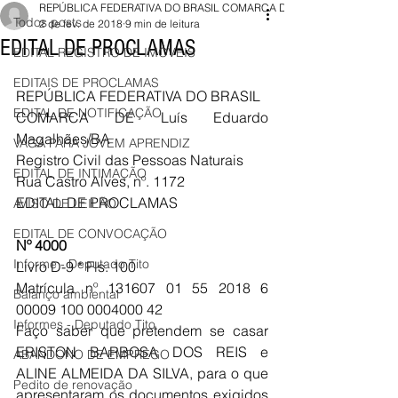
REPÚBLICA FEDERATIVA DO BRASIL COMARCA DE Luís
Todos posts
2 de fev. de 2018
9 min de leitura
EDITAL DE PROCLAMAS
EDITAL REGISTRO DE IMÓVEIS
EDITAIS DE PROCLAMAS
REPÚBLICA FEDERATIVA DO BRASIL
EDITAL DE NOTIFICAÇÃO
COMARCA DE Luís Eduardo 
Magalhães/BA
VAGA PARA JOVEM APRENDIZ
Registro Civil das Pessoas Naturais
EDITAL DE INTIMAÇÃO
Rua Castro Alves, nº. 1172
EDITAL DE PROCLAMAS
AVISO DE LEILÃO
EDITAL DE CONVOCAÇÃO
Nº 4000
Informe - Deputado Tito
Livro D-9 * Fls. 100 
Matrícula nº 131607 01 55 2018 6 
Balanço ambiental
00009 100 0004000 42
Informes - Deputado Tito
Faço saber que pretendem se casar 
ERISTON BARBOSA DOS REIS e 
ABANDONO DE EMPREGO
ALINE ALMEIDA DA SILVA, para o que 
Pedito de renovação
apresentaram os documentos exigidos 