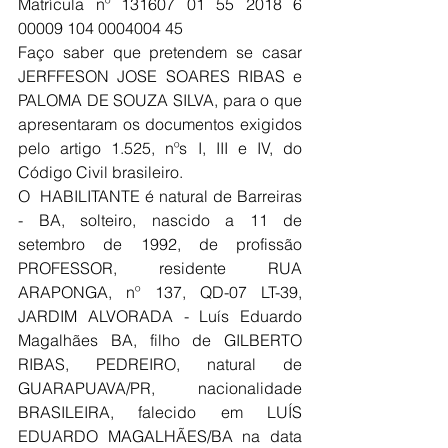
Matrícula nº 131607 01 55 2018 6 
00009 104 0004004 45
Faço saber que pretendem se casar 
JERFFESON JOSE SOARES RIBAS e 
PALOMA DE SOUZA SILVA, para o que 
apresentaram os documentos exigidos 
pelo artigo 1.525, nºs I, III e IV, do 
Código Civil brasileiro.
O  HABILITANTE é natural de Barreiras 
- BA, solteiro, nascido a 11 de 
setembro de 1992, de profissão 
PROFESSOR, residente RUA 
ARAPONGA, nº 137, QD-07 LT-39, 
JARDIM ALVORADA - Luís Eduardo 
Magalhães BA, filho de GILBERTO 
RIBAS, PEDREIRO, natural de 
GUARAPUAVA/PR, nacionalidade 
BRASILEIRA, falecido em LUÍS 
EDUARDO MAGALHÃES/BA na data 