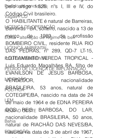
Pedido de renovação
pelo artigo 1.525, nºs I, III e IV, do 
Código Civil brasileiro.
Vagas PCD
O  HABILITANTE é natural de Barreiras, 
LICENÇA DE OPERAÇÃO
Barreiras - BA, solteiro, nascido a 13 de 
março de 1989, de profissão 
Edital - alteração de regime de ben
BOMBEIRO CIVIL, residente RUA RIO 
LICENÇA AMBIENTAL
DAS PEDRAS, nº 289, QD-7 LT-15, 
LOTEAMENTO VEREDA TROPICAL - 
POLÍTICA AMBIENTAL
Luís Eduardo Magalhães BA, filho de 
PEDIDO DE LICENÇA DE IMPLANTAÇÃO
EVANILSON DE JESUS BARBOSA, 
LICITAÇÃO
VENDEDOR, nacionalidade 
BRASILEIRA, 53 anos, natural de 
POLÍTICA
COTEGIPE/BA, nascido na data de 24 
LEM
de maio de 1964 e de EDNA PEREIRA 
DOS REIS BARBOSA, DO LAR, 
REGIÃO OESTE
nacionalidade BRASILEIRA, 50 anos, 
Bahia
natural de RIACHÃO DAS NEVES/BA, 
EDUCAÇÃO
nascida na data de 3 de abril de 1967, 