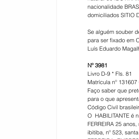
nacionalidade BRASI
domiciliados SITIO
Se alguém souber de
para ser fixado em C
Luís Eduardo Magalh
Nº 3981
Livro D-9 * Fls. 81
Matrícula nº 131607
Faço saber que pr
para o que apresentar
Código Civil brasilei
O  HABILITANTE é nat
FERREIRA 25 anos, n
ibitiba, nº 523, san