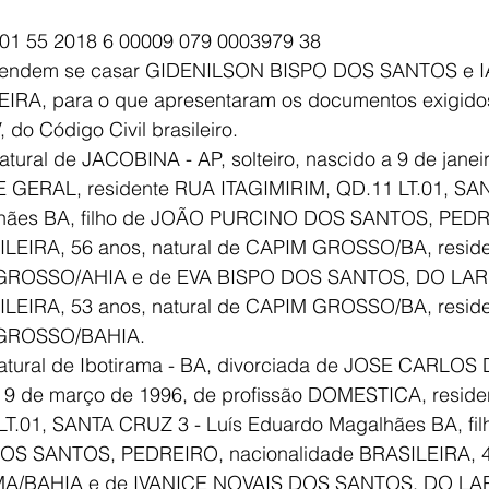
 01 55 2018 6 00009 079 0003979 38
E
AGRONEGÓCIO
BRASIL
CULTURA
AVISO DE LI
etendem se casar GIDENILSON BISPO DOS SANTOS e 
A, para o que apresentaram os documentos exigidos 
 V, do Código Civil brasileiro.
tural de JACOBINA - AP, solteiro, nascido a 9 de janei
 GERAL, residente RUA ITAGIMIRIM, QD.11 LT.01, SA
lhães BA, filho de JOÃO PURCINO DOS SANTOS, PEDR
ILEIRA, 56 anos, natural de CAPIM GROSSO/BA, reside
 GROSSO/AHIA e de EVA BISPO DOS SANTOS, DO LAR,
ILEIRA, 53 anos, natural de CAPIM GROSSO/BA, reside
 GROSSO/BAHIA.
atural de Ibotirama - BA, divorciada de JOSE CARLOS
 9 de março de 1996, de profissão DOMESTICA, reside
LT.01, SANTA CRUZ 3 - Luís Eduardo Magalhães BA, fi
S SANTOS, PEDREIRO, nacionalidade BRASILEIRA, 4
AMA/BAHIA e de IVANICE NOVAIS DOS SANTOS, DO LAR