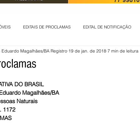
ÓVEIS
EDITAIS DE PROCLAMAS
EDITAL DE NOTIFICAÇÃO
Eduardo Magalhães/BA Registro
19 de jan. de 2018
7 min de leitura
EDITAL DE INTIMAÇÃO
AVISO DE LEILÃO
EDITAL DE CONV
Proclamas
 ambiental
Informes - Deputado Tito
ABANDONO DE EMPREGO
TIVA DO BRASIL
Eduardo Magalhães/BA
essoas Naturais
D
LICENÇA DE OPERAÇÃO
Edital - alteração de regime de ben
. 1172
AMAS
 DE LICENÇA DE IMPLANTAÇÃO
LICITAÇÃO
POLÍTICA
L