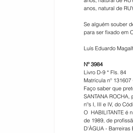
anos, natural de 
anos, natural de R
Se alguém souber de
para ser fixado em C
Luís Eduardo Magalh
Nº 3984
Livro D-9 * Fls. 84 
Matrícula nº 131607
Faço saber que pr
SANTANA ROCHA, par
nºs I, III e IV, do Cód
O  HABILITANTE é nat
de 1989, de profis
D'ÀGUA - Barreiras