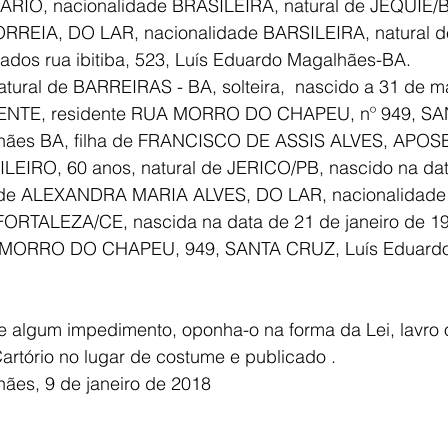
IO, nacionalidade BRASILEIRA, natural de JEQUIÉ/B
REIA, DO LAR, nacionalidade BARSILEIRA, natural d
iados rua ibitiba, 523, Luís Eduardo Magalhães-BA.
tural de BARREIRAS - BA, solteira,  nascido a 31 de m
DENTE, residente RUA MORRO DO CHAPEU, nº 949, SA
lhães BA, filha de FRANCISCO DE ASSIS ALVES, APOS
LEIRO, 60 anos, natural de JERICO/PB, nascido na dat
e de ALEXANDRA MARIA ALVES, DO LAR, nacionalidade
 FORTALEZA/CE, nascida na data de 21 de janeiro de 19
A MORRO DO CHAPEU, 949, SANTA CRUZ, Luís Eduard
 algum impedimento, oponha-o na forma da Lei, lavro 
artório no lugar de costume e publicado .
ães, 9 de janeiro de 2018