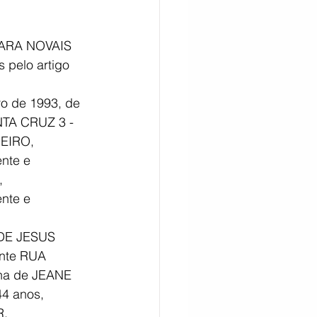
CITAÇÃO
IARA NOVAIS 
pelo artigo 
ro de 1993, de 
NTA CRUZ 3 - 
EIRO, 
nte e 
 
nte e 
 DE JESUS 
nte RUA 
lha de JEANE 
4 anos, 
, 