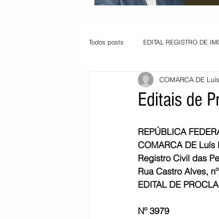
Todos posts
EDITAL REGISTRO DE IM
COMARCA DE Luís 
VAGA PARA JOVEM APRENDIZ
Editais de 
Informe - Deputado Tito
Balanço
REPÚBLICA FEDERA
COMARCA DE Luís 
Registro Civil das P
Pedido de renovação
Vagas PC
Rua Castro Alves, nº
EDITAL DE PROCL
POLÍTICA AMBIENTAL
PEDIDO
Nº 3979