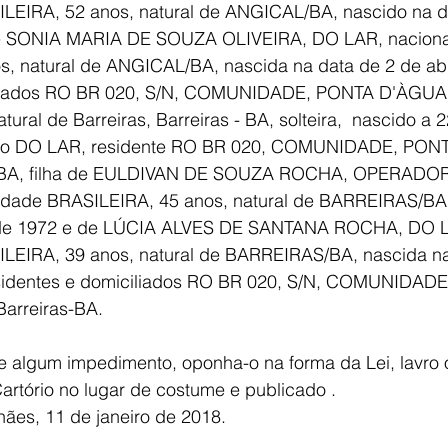
LEIRA, 52 anos, natural de ANGICAL/BA, nascido na d
e SONIA MARIA DE SOUZA OLIVEIRA, DO LAR, naciona
, natural de ANGICAL/BA, nascida na data de 2 de abr
iliados RO BR 020, S/N, COMUNIDADE, PONTA D'ÀGUA, 
ural de Barreiras, Barreiras - BA, solteira,  nascido a 
são DO LAR, residente RO BR 020, COMUNIDADE, PON
as BA, filha de EULDIVAN DE SOUZA ROCHA, OPERADO
dade BRASILEIRA, 45 anos, natural de BARREIRAS/BA,
o de 1972 e de LÚCIA ALVES DE SANTANA ROCHA, DO L
LEIRA, 39 anos, natural de BARREIRAS/BA, nascida na
residentes e domiciliados RO BR 020, S/N, COMUNIDAD
Barreiras-BA.
 algum impedimento, oponha-o na forma da Lei, lavro 
artório no lugar de costume e publicado .
ães, 11 de janeiro de 2018.