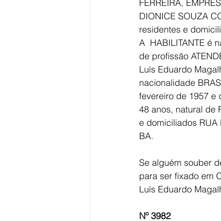
FERREIRA, EMPRESÁR
DIONICE SOUZA COR
residentes e domicil
A  HABILITANTE é na
de profissão ATEN
Luís Eduardo Maga
nacionalidade BRASI
fevereiro de 1957 
48 anos, natural de
e domiciliados RU
BA.
Se alguém souber de
para ser fixado em C
Luís Eduardo Magalh
Nº 3982