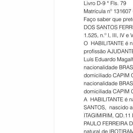
Livro D-9 * Fls. 79
Matrícula nº 131607
Bahia
EDUCAÇÃO
SAÚD
Faço saber que pr
DOS SANTOS FERREIR
1.525, n.º I, III, IV e
O  HABILITANTE é na
profissão AJUDANTE
Luís Eduardo Maga
nacionalidade BRAS
domiciliado CAPIM
nacionalidade BRAS
domiciliada CAPIM
A  HABILITANTE é n
SANTOS,  nascido a
ITAGIMIRIM, QD.11 
PAULO FERREIRA DO
natural de IBOTIR