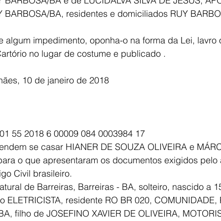
RUY BARBOSA/BA e de LUCIDALVA SILVA DE JESUS, AP
UY BARBOSA/BA, residentes e domiciliados RUY BARB
 algum impedimento, oponha-o na forma da Lei, lavro 
artório no lugar de costume e publicado .
ães, 10 de janeiro de 2018
 01 55 2018 6 00009 084 0003984 17
etendem se casar HIANER DE SOUZA OLIVEIRA e MÁRC
a o que apresentaram os documentos exigidos pelo ar
igo Civil brasileiro.
ural de Barreiras, Barreiras - BA, solteiro, nascido a 1
são ELETRICISTA, residente RO BR 020, COMUNIDADE,
 BA, filho de JOSEFINO XAVIER DE OLIVEIRA, MOTORIS