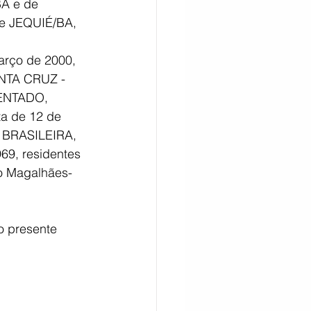
A e de 
e JEQUIÉ/BA, 
arço de 2000, 
NTA CRUZ - 
ENTADO, 
a de 12 de 
 BRASILEIRA, 
69, residentes 
o Magalhães-
o presente 