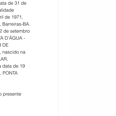
ata de 31 de 
lidade 
il de 1971, 
Barreiras-BA.
22 de setembro 
TA D'ÁGUA - 
R DE 
 nascido na 
AR, 
 data de 19 
E, PONTA 
o presente 