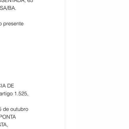
OSENTADA, 65 
OSA/BA.
o presente 
IA DE 
tigo 1.525, 
5 de outubro 
 PONTA 
TA, 