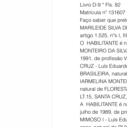
Livro D-9 * Fls. 82 
Matrícula nº 131607
Faço saber que pr
MARILEIDE SILVA DE
artigo 1.525, nºs I, II
O  HABILITANTE é n
MONTEIRO DA SILVA
1991, de profissão
CRUZ - Luís Eduardo
BRASILEIRA, natur
IARMELINA MONTEIR
natural de FLOREST
LT.15, SANTA CRUZ,
A  HABILITANTE é nat
julho de 1989, de p
MIMOSO I - Luís Ed