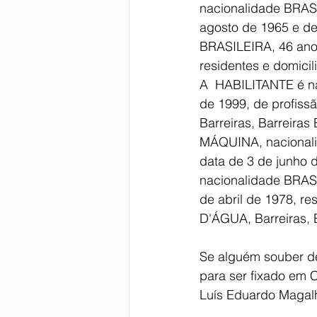
nacionalidade BRASI
agosto de 1965 e d
BRASILEIRA, 46 anos
residentes e domic
A  HABILITANTE é nat
de 1999, de profis
Barreiras, Barreir
MÁQUINA, nacionali
data de 3 de junh
nacionalidade BRASI
de abril de 1978, 
D'ÁGUA, Barreiras, 
Se alguém souber de
para ser fixado em C
Luís Eduardo Magalh