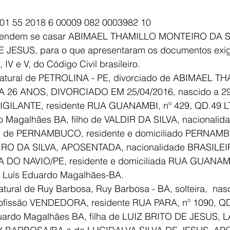
 01 55 2018 6 00009 082 0003982 10
etendem se casar ABIMAEL THAMILLO MONTEIRO DA SI
 JESUS, para o que apresentaram os documentos exig
I, IV e V, do Código Civil brasileiro.
atural de PETROLINA - PE, divorciado de ABIMAEL T
 26 ANOS, DIVORCIADO EM 25/04/2016, nascido a 29 
 VIGILANTE, residente RUA GUANAMBI, nº 429, QD.49 L
 Magalhães BA, filho de VALDIR DA SILVA, nacionalid
al de PERNAMBUCO, residente e domiciliado PERNAM
O DA SILVA, APOSENTADA, nacionalidade BRASILEIRA
A DO NAVIO/PE, residente e domiciliada RUA GUANAMB
 Luís Eduardo Magalhães-BA.
ural de Ruy Barbosa, Ruy Barbosa - BA, solteira,  nasc
rofissão VENDEDORA, residente RUA PARA, nº 1090, QD
uardo Magalhães BA, filha de LUIZ BRITO DE JESUS, 