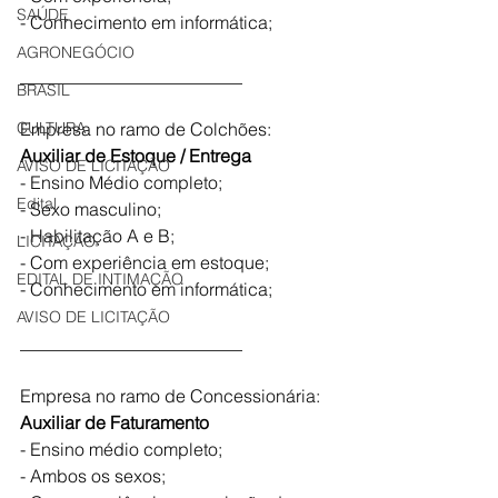
SAÚDE
- Conhecimento em informática;
AGRONEGÓCIO
_________________________
BRASIL
CULTURA
Empresa no ramo de Colchões:
Auxiliar de Estoque / Entrega
AVISO DE LICITAÇÃO
- Ensino Médio completo;
Edital
- Sexo masculino;
- Habilitação A e B;
LICITAÇÃO
- Com experiência em estoque;
EDITAL DE INTIMAÇÃO
- Conhecimento em informática;
AVISO DE LICITAÇÃO
_________________________
Empresa no ramo de Concessionária:
Auxiliar de Faturamento 
- Ensino médio completo;
- Ambos os sexos;