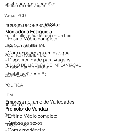
conhecer bem a região;
Pedido de renovação
_________________________
Vagas PCD
Empresa no ramo de Silos:
LICENÇA DE OPERAÇÃO
Montador e Estoquista
Edital - alteração de regime de ben
- Ensino Médio completo;
LICENÇA AMBIENTAL
- Sexo masculino;
- Com experiência em estoque;
POLÍTICA AMBIENTAL
- Disponibilidade para viagens;
PEDIDO DE LICENÇA DE IMPLANTAÇÃO
- Trabalhar em altura;
- Habilitação A e B;
LICITAÇÃO
POLÍTICA
_________________________
LEM
Empresa no ramo de Variedades:
REGIÃO OESTE
Promotor de Vendas
Bahia
- Ensino Médio completo;
- Ambos os sexos;
EDUCAÇÃO
- Com experiência;