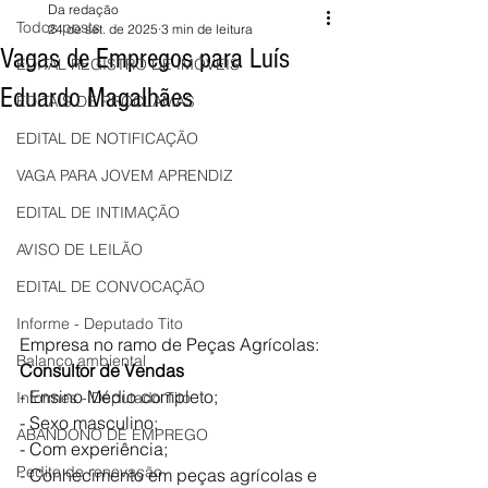
Da redação
Todos posts
24 de set. de 2025
3 min de leitura
Vagas de Empregos para Luís
EDITAL REGISTRO DE IMÓVEIS
Eduardo Magalhães
EDITAIS DE PROCLAMAS
EDITAL DE NOTIFICAÇÃO
VAGA PARA JOVEM APRENDIZ
EDITAL DE INTIMAÇÃO
AVISO DE LEILÃO
EDITAL DE CONVOCAÇÃO
Informe - Deputado Tito
Empresa no ramo de Peças Agrícolas:
Balanço ambiental
Consultor de Vendas
- Ensino Médio completo;
Informes - Deputado Tito
- Sexo masculino;
ABANDONO DE EMPREGO
- Com experiência;
Pedito de renovação
- Conhecimento em peças agrícolas e 