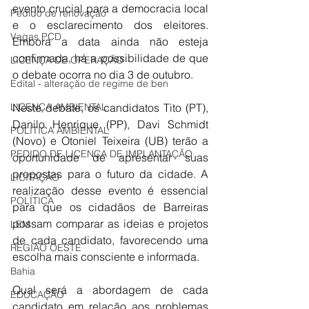
evento crucial para a democracia local 
Pedido de renovação
e o esclarecimento dos eleitores. 
Vagas PCD
Embora a data ainda não esteja 
confirmada, há a possibilidade de que 
LICENÇA DE OPERAÇÃO
o debate ocorra no dia 3 de outubro.
Edital - alteração de regime de ben
Neste debate, os candidatos Tito (PT), 
LICENÇA AMBIENTAL
Danilo Henrique (PP), Davi Schmidt 
POLÍTICA AMBIENTAL
(Novo) e Otoniel Teixeira (UB) terão a 
PEDIDO DE LICENÇA DE IMPLANTAÇÃO
oportunidade de apresentar suas 
propostas para o futuro da cidade. A 
LICITAÇÃO
realização desse evento é essencial 
POLÍTICA
para que os cidadãos de Barreiras 
possam comparar as ideias e projetos 
LEM
de cada candidato, favorecendo uma 
REGIÃO OESTE
escolha mais consciente e informada.
Bahia
Qual será a abordagem de cada 
EDUCAÇÃO
candidato em relação aos problemas 