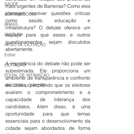
SAÚDE
mais urgentes de Barreiras? Como eles 
planejam resolver questões críticas 
AGRONEGÓCIO
como saúde, educação e 
BRASIL
infraestrutura? O debate oferece um 
espaço para que esses e outros 
CULTURA
questionamentos sejam discutidos 
AVISO DE LICITAÇÃO
abertamente.
Edital
A importância do debate não pode ser 
LICITAÇÃO
subestimada. Ele proporciona um 
EDITAL DE INTIMAÇÃO
ambiente de transparência e confronto 
de ideias, permitindo que os eleitores 
AVISO DE LICITAÇÃO
avaliem o comprometimento e a 
capacidade de liderança dos 
candidatos. Além disso, é uma 
oportunidade para que temas 
essenciais para o desenvolvimento da 
cidade sejam abordados de forma 