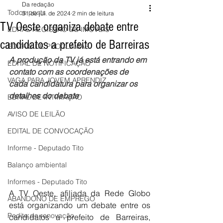
Da redação
Todos posts
31 de jul. de 2024
2 min de leitura
TV Oeste organiza debate entre
EDITAL REGISTRO DE IMÓVEIS
candidatos a prefeito de Barreiras
EDITAIS DE PROCLAMAS
A produção da TV já está entrando em 
EDITAL DE NOTIFICAÇÃO
contato com as coordenações de 
VAGA PARA JOVEM APRENDIZ
cada candidatura para organizar os 
detalhes do debate
EDITAL DE INTIMAÇÃO
AVISO DE LEILÃO
EDITAL DE CONVOCAÇÃO
Informe - Deputado Tito
Balanço ambiental
Informes - Deputado Tito
A TV Oeste, afiliada da Rede Globo 
ABANDONO DE EMPREGO
está organizando um debate entre os 
Pedito de renovação
candidatos a prefeito de Barreiras, 