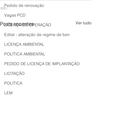
Pedido de renovação
Vagas PCD
Ver tudo
Posts recentes
LICENÇA DE OPERAÇÃO
Edital - alteração de regime de ben
LICENÇA AMBIENTAL
POLÍTICA AMBIENTAL
PEDIDO DE LICENÇA DE IMPLANTAÇÃO
LICITAÇÃO
POLÍTICA
LEM
REGIÃO OESTE
Bahia
EDUCAÇÃO