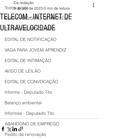
Da redação
Todos posts
5 de abr. de 2023
0 min de leitura
TELECOM - INTERNET DE
EDITAL REGISTRO DE IMÓVEIS
ULTRAVELOCIDADE
EDITAIS DE PROCLAMAS
EDITAL DE NOTIFICAÇÃO
VAGA PARA JOVEM APRENDIZ
EDITAL DE INTIMAÇÃO
AVISO DE LEILÃO
EDITAL DE CONVOCAÇÃO
Informe - Deputado Tito
Balanço ambiental
Informes - Deputado Tito
ABANDONO DE EMPREGO
Pedito de renovação