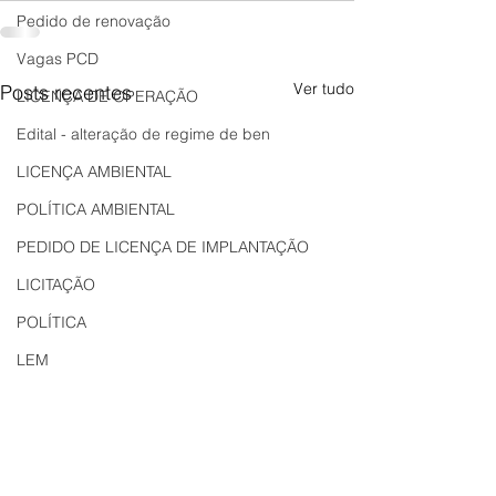
Pedido de renovação
Vagas PCD
Ver tudo
Posts recentes
LICENÇA DE OPERAÇÃO
Edital - alteração de regime de ben
LICENÇA AMBIENTAL
POLÍTICA AMBIENTAL
PEDIDO DE LICENÇA DE IMPLANTAÇÃO
LICITAÇÃO
POLÍTICA
LEM
REGIÃO OESTE
Bahia
EDUCAÇÃO