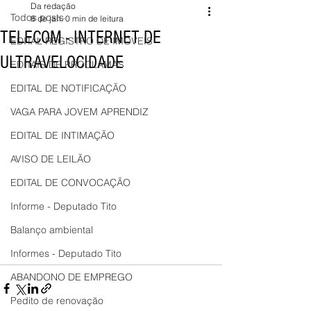
Da redação
Todos posts
8 de jan.
0 min de leitura
TELECOM - INTERNET DE
EDITAL REGISTRO DE IMÓVEIS
ULTRAVELOCIDADE
EDITAIS DE PROCLAMAS
EDITAL DE NOTIFICAÇÃO
VAGA PARA JOVEM APRENDIZ
EDITAL DE INTIMAÇÃO
AVISO DE LEILÃO
EDITAL DE CONVOCAÇÃO
Informe - Deputado Tito
Balanço ambiental
Informes - Deputado Tito
ABANDONO DE EMPREGO
Pedito de renovação