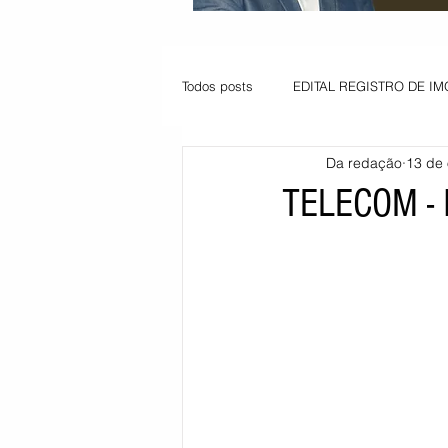
Todos posts
EDITAL REGISTRO DE IM
Da redação
13 de 
VAGA PARA JOVEM APRENDIZ
TELECOM -
Informe - Deputado Tito
Balanço
Pedido de renovação
Vagas PC
POLÍTICA AMBIENTAL
PEDIDO