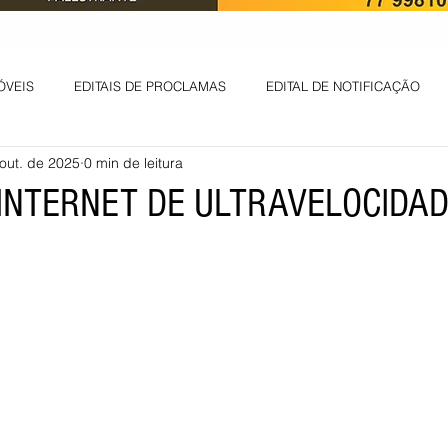
ÓVEIS
EDITAIS DE PROCLAMAS
EDITAL DE NOTIFICAÇÃO
out. de 2025
0 min de leitura
EDITAL DE INTIMAÇÃO
AVISO DE LEILÃO
EDITAL DE CONV
 INTERNET DE ULTRAVELOCIDA
 ambiental
Informes - Deputado Tito
ABANDONO DE EMPREGO
D
LICENÇA DE OPERAÇÃO
Edital - alteração de regime de ben
 DE LICENÇA DE IMPLANTAÇÃO
LICITAÇÃO
POLÍTICA
L