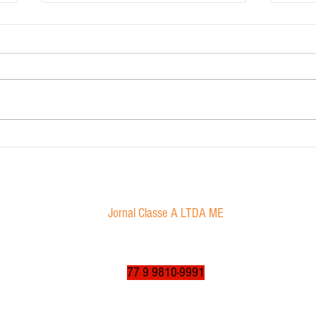
Contabilidade Dourado
Morae
proibi
Jornal Classe A LTDA ME
Av. Tancredo Neves, 1016 - Aroldo da Cruz
CEP: 47850-000 / Luís Eduardo Magalhães-BA
jornalclassea@yahoo.com.br
77 9 9810-9991
© 2003 a 2025 por jornalclassea