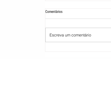
Comentários
Escreva um comentário
STJ decide tirar cargo de ministro
Marco Buzzi por acusações de assédio
sexual