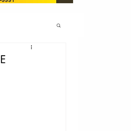
OCAÇÃO
DE
Pedito de renovação
LICENÇA AMBIENTAL
EM
REGIÃO OESTE