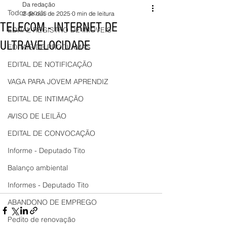
Da redação
Todos posts
2 de out. de 2025
0 min de leitura
TELECOM - INTERNET DE
EDITAL REGISTRO DE IMÓVEIS
ULTRAVELOCIDADE
EDITAIS DE PROCLAMAS
EDITAL DE NOTIFICAÇÃO
VAGA PARA JOVEM APRENDIZ
EDITAL DE INTIMAÇÃO
AVISO DE LEILÃO
EDITAL DE CONVOCAÇÃO
Informe - Deputado Tito
Balanço ambiental
Informes - Deputado Tito
ABANDONO DE EMPREGO
Pedito de renovação