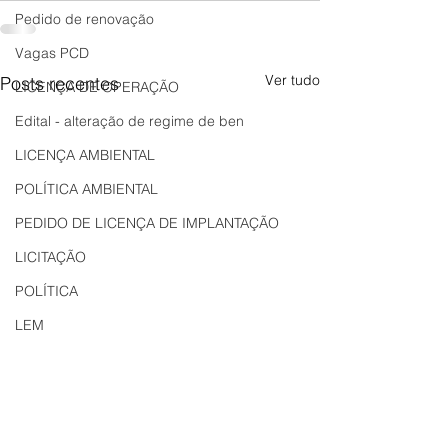
Pedido de renovação
Vagas PCD
Ver tudo
Posts recentes
LICENÇA DE OPERAÇÃO
Edital - alteração de regime de ben
LICENÇA AMBIENTAL
POLÍTICA AMBIENTAL
PEDIDO DE LICENÇA DE IMPLANTAÇÃO
LICITAÇÃO
POLÍTICA
LEM
REGIÃO OESTE
Bahia
EDUCAÇÃO