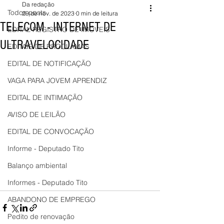
Da redação
Todos posts
29 de nov. de 2023
0 min de leitura
TELECOM - INTERNET DE
EDITAL REGISTRO DE IMÓVEIS
ULTRAVELOCIDADE
EDITAIS DE PROCLAMAS
EDITAL DE NOTIFICAÇÃO
VAGA PARA JOVEM APRENDIZ
EDITAL DE INTIMAÇÃO
AVISO DE LEILÃO
EDITAL DE CONVOCAÇÃO
Informe - Deputado Tito
Balanço ambiental
Informes - Deputado Tito
ABANDONO DE EMPREGO
Pedito de renovação