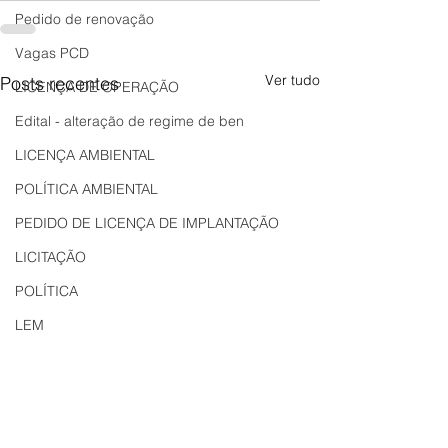
Pedido de renovação
Vagas PCD
Ver tudo
Posts recentes
LICENÇA DE OPERAÇÃO
Edital - alteração de regime de ben
LICENÇA AMBIENTAL
POLÍTICA AMBIENTAL
PEDIDO DE LICENÇA DE IMPLANTAÇÃO
LICITAÇÃO
POLÍTICA
LEM
REGIÃO OESTE
Bahia
EDUCAÇÃO