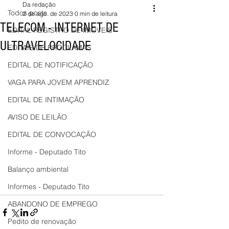
Da redação
Todos posts
2 de ago. de 2023
0 min de leitura
TELECOM - INTERNET DE
EDITAL REGISTRO DE IMÓVEIS
ULTRAVELOCIDADE
EDITAIS DE PROCLAMAS
EDITAL DE NOTIFICAÇÃO
VAGA PARA JOVEM APRENDIZ
EDITAL DE INTIMAÇÃO
AVISO DE LEILÃO
EDITAL DE CONVOCAÇÃO
Informe - Deputado Tito
Balanço ambiental
Informes - Deputado Tito
ABANDONO DE EMPREGO
Pedito de renovação