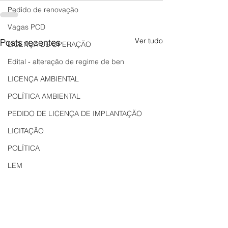
Pedido de renovação
Vagas PCD
Ver tudo
Posts recentes
LICENÇA DE OPERAÇÃO
Edital - alteração de regime de ben
LICENÇA AMBIENTAL
POLÍTICA AMBIENTAL
PEDIDO DE LICENÇA DE IMPLANTAÇÃO
LICITAÇÃO
POLÍTICA
LEM
REGIÃO OESTE
Bahia
EDUCAÇÃO