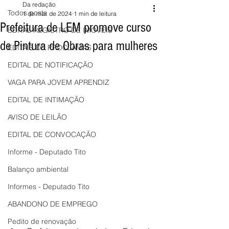
Da redação
Todos posts
1 de mar. de 2024
1 min de leitura
Prefeitura de LEM promove curso
EDITAL REGISTRO DE IMÓVEIS
de Pintura de Obras para mulheres
EDITAIS DE PROCLAMAS
EDITAL DE NOTIFICAÇÃO
VAGA PARA JOVEM APRENDIZ
EDITAL DE INTIMAÇÃO
AVISO DE LEILÃO
EDITAL DE CONVOCAÇÃO
Informe - Deputado Tito
Balanço ambiental
Informes - Deputado Tito
ABANDONO DE EMPREGO
Pedito de renovação