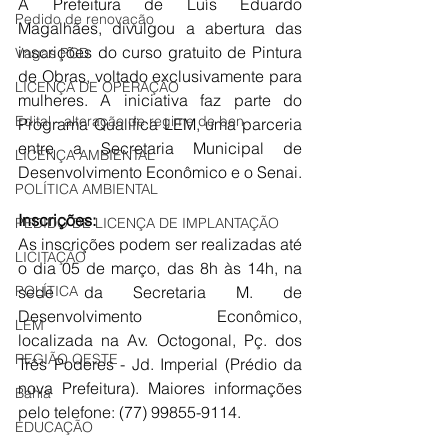
A Prefeitura de Luís Eduardo 
Pedido de renovação
Magalhães, divulgou a abertura das 
inscrições do curso gratuito de Pintura 
Vagas PCD
de Obras, voltado exclusivamente para 
LICENÇA DE OPERAÇÃO
mulheres. A iniciativa faz parte do 
Edital - alteração de regime de ben
Programa Qualifica LEM, uma parceria 
entre a Secretaria Municipal de 
LICENÇA AMBIENTAL
Desenvolvimento Econômico e o Senai. 
POLÍTICA AMBIENTAL
Inscrições:
PEDIDO DE LICENÇA DE IMPLANTAÇÃO
As inscrições podem ser realizadas até 
LICITAÇÃO
o dia 05 de março, das 8h às 14h, na 
POLÍTICA
sede da Secretaria M. de 
Desenvolvimento Econômico, 
LEM
localizada na Av. Octogonal, Pç. dos 
REGIÃO OESTE
Três Poderes - Jd. Imperial (Prédio da 
nova Prefeitura). Maiores informações 
Bahia
pelo telefone: (77) 99855-9114. 
EDUCAÇÃO