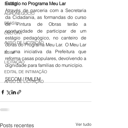
Estágio no Programa Meu Lar
SAÚDE
Através de parceria com a Secretaria 
AGRONEGÓCIO
da Cidadania, as formandas do curso 
BRASIL
de Pintura de Obras terão a 
oportunidade de participar de um 
CULTURA
estágio pedagógico, no canteiro de 
AVISO DE LICITAÇÃO
obras do Programa Meu Lar.  O Meu Lar 
é uma iniciativa da Prefeitura que 
Edital
reforma casas populares, devolvendo a 
LICITAÇÃO
dignidade para famílias do município.
EDITAL DE INTIMAÇÃO
SECOM / PMLEM
AVISO DE LICITAÇÃO
Ver tudo
Posts recentes