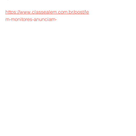
https://www.classealem.com.br/post/le
m-monitores-anunciam-
paralisa%C3%A7%C3%A3o-por-
reajuste-salarial-igualit%C3%A1rio
Da redação / Jornal Classe A
LEM
EDUCAÇÃO
Ver tudo
Posts recentes