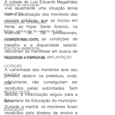
A cidade de Luís Eduardo Magalhães 
Pedido de renovação
vive atualmente uma situação tensa 
Vagas PCD
com a paralisação dos monitores das 
escolas públicas, que se iniciou em 
LICENÇA DE OPERAÇÃO
frente ao Hiper Santo Antonio, na 
Edital - alteração de regime de ben
Avenida JK. Os profissionais, 
insatisfeitos com as condições de 
LICENÇA AMBIENTAL
trabalho e a disparidade salarial, 
POLÍTICA AMBIENTAL
decidiram se manifestar em busca de 
respostas e melhorias.
PEDIDO DE LICENÇA DE IMPLANTAÇÃO
LICITAÇÃO
A caminhada dos monitores teve seu 
POLÍTICA
primeiro destino na prefeitura, onde, 
infelizmente, não conseguiram ser 
LEM
recebidos pelas autoridades. Sem 
REGIÃO OESTE
desistir, a mobilização seguiu para a 
Secretaria de Educação do município. 
Bahia
Durante a manhã, os monitores foram 
EDUCAÇÃO
recebidos pela diretora de ensino e 