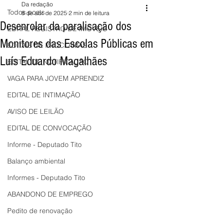
Da redação
Todos posts
8 de abr. de 2025
2 min de leitura
Desenrolar da paralisação dos
EDITAL REGISTRO DE IMÓVEIS
Monitores das Escolas Públicas em
EDITAIS DE PROCLAMAS
Luís Eduardo Magalhães
EDITAL DE NOTIFICAÇÃO
VAGA PARA JOVEM APRENDIZ
EDITAL DE INTIMAÇÃO
AVISO DE LEILÃO
EDITAL DE CONVOCAÇÃO
Informe - Deputado Tito
Balanço ambiental
Informes - Deputado Tito
ABANDONO DE EMPREGO
Pedito de renovação