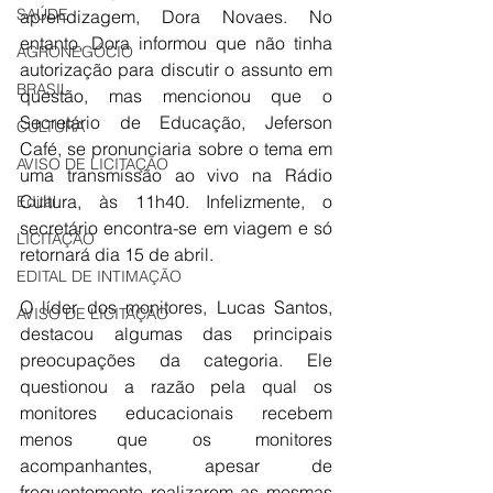
SAÚDE
aprendizagem, Dora Novaes. No 
entanto, Dora informou que não tinha 
AGRONEGÓCIO
autorização para discutir o assunto em 
BRASIL
questão, mas mencionou que o 
Secretário de Educação, Jeferson 
CULTURA
Café, se pronunciaria sobre o tema em 
AVISO DE LICITAÇÃO
uma transmissão ao vivo na Rádio 
Cultura, às 11h40. Infelizmente, o 
Edital
secretário encontra-se em viagem e só 
LICITAÇÃO
retornará dia 15 de abril.
EDITAL DE INTIMAÇÃO
O líder dos monitores, Lucas Santos, 
AVISO DE LICITAÇÃO
destacou algumas das principais 
preocupações da categoria. Ele 
questionou a razão pela qual os 
monitores educacionais recebem 
menos que os monitores 
acompanhantes, apesar de 
frequentemente realizarem as mesmas 