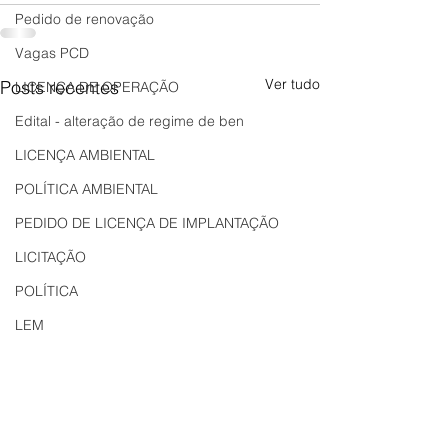
Pedido de renovação
Vagas PCD
Ver tudo
Posts recentes
LICENÇA DE OPERAÇÃO
Edital - alteração de regime de ben
LICENÇA AMBIENTAL
POLÍTICA AMBIENTAL
PEDIDO DE LICENÇA DE IMPLANTAÇÃO
LICITAÇÃO
POLÍTICA
LEM
REGIÃO OESTE
Bahia
EDUCAÇÃO