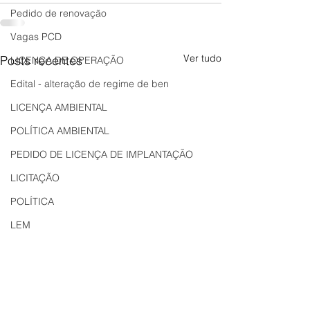
Pedido de renovação
Vagas PCD
Ver tudo
Posts recentes
LICENÇA DE OPERAÇÃO
Edital - alteração de regime de ben
LICENÇA AMBIENTAL
POLÍTICA AMBIENTAL
PEDIDO DE LICENÇA DE IMPLANTAÇÃO
LICITAÇÃO
POLÍTICA
LEM
REGIÃO OESTE
Bahia
EDUCAÇÃO