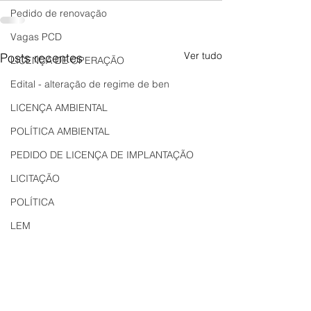
Pedido de renovação
Vagas PCD
Ver tudo
Posts recentes
LICENÇA DE OPERAÇÃO
Edital - alteração de regime de ben
LICENÇA AMBIENTAL
POLÍTICA AMBIENTAL
PEDIDO DE LICENÇA DE IMPLANTAÇÃO
LICITAÇÃO
POLÍTICA
LEM
REGIÃO OESTE
Bahia
EDUCAÇÃO