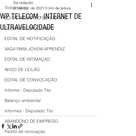
Da redação
Todos posts
27 de out. de 2021
0 min de leitura
WP TELECOM - INTERNET DE
EDITAL REGISTRO DE IMÓVEIS
ULTRAVELOCIDADE
EDITAIS DE PROCLAMAS
EDITAL DE NOTIFICAÇÃO
VAGA PARA JOVEM APRENDIZ
EDITAL DE INTIMAÇÃO
AVISO DE LEILÃO
EDITAL DE CONVOCAÇÃO
Informe - Deputado Tito
Balanço ambiental
Informes - Deputado Tito
ABANDONO DE EMPREGO
Pedito de renovação