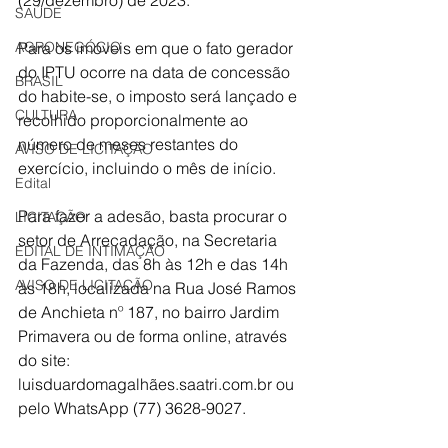
(29/dezembro) de 2023. 
SAÚDE
AGRONEGÓCIO
Para os imóveis em que o fato gerador 
do IPTU ocorre na data de concessão 
BRASIL
do habite-se, o imposto será lançado e 
CULTURA
recolhido proporcionalmente ao 
número de meses restantes do 
AVISO DE LICITAÇÃO
exercício, incluindo o mês de início. 
Edital
Para fazer a adesão, basta procurar o 
LICITAÇÃO
setor de Arrecadação, na Secretaria 
EDITAL DE INTIMAÇÃO
da Fazenda, das 8h às 12h e das 14h 
AVISO DE LICITAÇÃO
às 18h, localizada na Rua José Ramos 
de Anchieta nº 187, no bairro Jardim 
Primavera ou de forma online, através 
do site: 
luisduardomagalhães.saatri.com.br ou 
pelo WhatsApp (77) 3628-9027. 