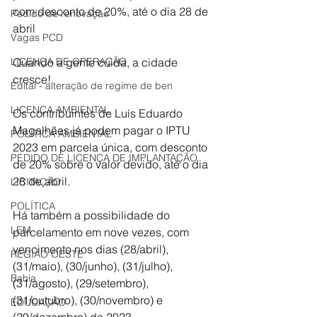
com desconto de 20%, até o dia 28 de 
Pedido de renovação
abril 
Vagas PCD
LICENÇA DE OPERAÇÃO
Quando a gente cuida, a cidade 
cresce! 
Edital - alteração de regime de ben
LICENÇA AMBIENTAL
Os contribuintes de Luís Eduardo 
Magalhães já podem pagar o IPTU 
POLÍTICA AMBIENTAL
2023 em parcela única, com desconto 
PEDIDO DE LICENÇA DE IMPLANTAÇÃO
de 20% sobre o valor devido, até o dia 
28 de abril. 
LICITAÇÃO
POLÍTICA
Há também a possibilidade do 
LEM
parcelamento em nove vezes, com 
vencimento nos dias (28/abril), 
REGIÃO OESTE
(31/maio), (30/junho), (31/julho), 
Bahia
(31/agosto), (29/setembro), 
(31/outubro), (30/novembro) e 
EDUCAÇÃO