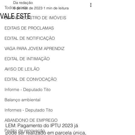
Da redação
Todos posts
6 de mar. de 2023
1 min de leitura
VALE ESTE
EDITAL REGISTRO DE IMÓVEIS
EDITAIS DE PROCLAMAS
EDITAL DE NOTIFICAÇÃO
VAGA PARA JOVEM APRENDIZ
EDITAL DE INTIMAÇÃO
AVISO DE LEILÃO
EDITAL DE CONVOCAÇÃO
Informe - Deputado Tito
Balanço ambiental
Informes - Deputado Tito
ABANDONO DE EMPREGO
LEM: Pagamento do IPTU 2023 já 
Pedito de renovação
pode ser realizado em parcela única, 