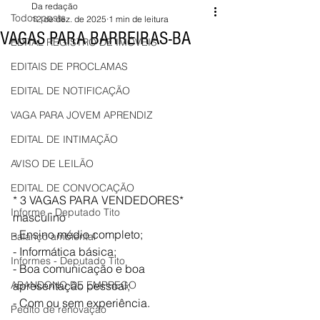
Da redação
Todos posts
12 de dez. de 2025
1 min de leitura
VAGAS PARA BARREIRAS-BA
EDITAL REGISTRO DE IMÓVEIS
EDITAIS DE PROCLAMAS
EDITAL DE NOTIFICAÇÃO
VAGA PARA JOVEM APRENDIZ
EDITAL DE INTIMAÇÃO
AVISO DE LEILÃO
EDITAL DE CONVOCAÇÃO
* 3 VAGAS PARA VENDEDORES*
Informe - Deputado Tito
masculino
- Ensino médio completo;
Balanço ambiental
- Informática básica;
Informes - Deputado Tito
- Boa comunicação e boa 
ABANDONO DE EMPREGO
apresentação pessoal;
- Com ou sem experiência.
Pedito de renovação