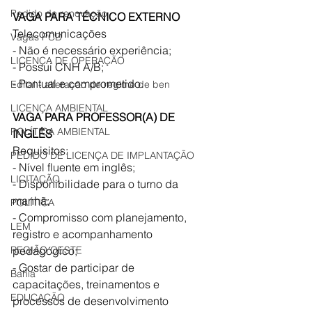
Pedido de renovação
VAGA PARA TÉCNICO EXTERNO
Telecomunicações
Vagas PCD
- Não é necessário experiência;
LICENÇA DE OPERAÇÃO
- Possui CNH A/B;
- Pontual e comprometido. 
Edital - alteração de regime de ben
LICENÇA AMBIENTAL
VAGA PARA PROFESSOR(A) DE 
POLÍTICA AMBIENTAL
INGLÊS
Requisitos:
PEDIDO DE LICENÇA DE IMPLANTAÇÃO
- Nível fluente em inglês;
LICITAÇÃO
- Disponibilidade para o turno da 
manhã;
POLÍTICA
- Compromisso com planejamento, 
LEM
registro e acompanhamento 
REGIÃO OESTE
pedagógico;
- Gostar de participar de 
Bahia
capacitações, treinamentos e 
EDUCAÇÃO
processos de desenvolvimento 