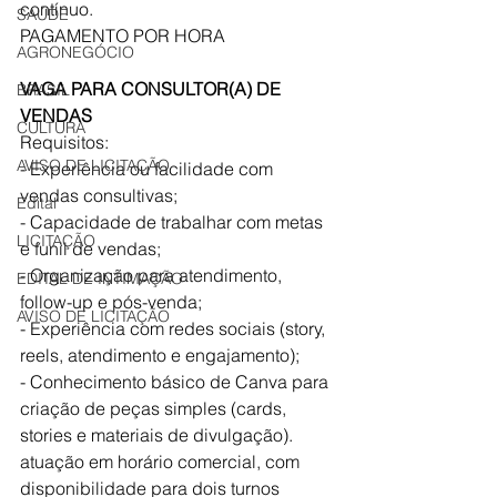
contínuo.
SAÚDE
PAGAMENTO POR HORA
AGRONEGÓCIO
VAGA PARA CONSULTOR(A) DE 
BRASIL
VENDAS
CULTURA
Requisitos:
AVISO DE LICITAÇÃO
- Experiência ou facilidade com 
vendas consultivas;
Edital
- Capacidade de trabalhar com metas 
LICITAÇÃO
e funil de vendas;
- Organização para atendimento, 
EDITAL DE INTIMAÇÃO
follow-up e pós-venda;
AVISO DE LICITAÇÃO
- Experiência com redes sociais (story, 
reels, atendimento e engajamento);
- Conhecimento básico de Canva para 
criação de peças simples (cards, 
stories e materiais de divulgação).
atuação em horário comercial, com 
disponibilidade para dois turnos 