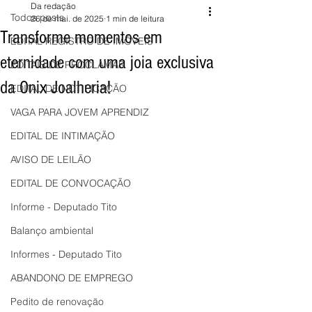
Da redação
Todos posts
26 de mai. de 2025
1 min de leitura
Transforme momentos em
EDITAL REGISTRO DE IMÓVEIS
eternidade com uma joia exclusiva
EDITAIS DE PROCLAMAS
da Onix Joalheria!
EDITAL DE NOTIFICAÇÃO
VAGA PARA JOVEM APRENDIZ
EDITAL DE INTIMAÇÃO
AVISO DE LEILÃO
EDITAL DE CONVOCAÇÃO
Informe - Deputado Tito
Balanço ambiental
Informes - Deputado Tito
ABANDONO DE EMPREGO
Pedito de renovação