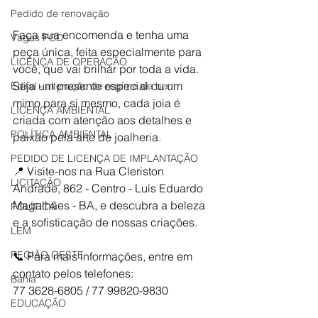
Pedido de renovação
Faça sua encomenda e tenha uma 
Vagas PCD
peça única, feita especialmente para 
LICENÇA DE OPERAÇÃO
você, que vai brilhar por toda a vida. 
Seja um presente especial ou um 
Edital - alteração de regime de ben
mimo para si mesmo, cada joia é 
LICENÇA AMBIENTAL
criada com atenção aos detalhes e 
POLÍTICA AMBIENTAL
paixão pela arte de joalheria.
PEDIDO DE LICENÇA DE IMPLANTAÇÃO
📍 Visite-nos na Rua Cleriston 
LICITAÇÃO
Andrade, 862 - Centro - Luís Eduardo 
Magalhães - BA, e descubra a beleza 
POLÍTICA
e a sofisticação de nossas criações.
LEM
REGIÃO OESTE
📞 Para mais informações, entre em 
contato pelos telefones: 
Bahia
77 3628-6805 / 77 99820-9830
EDUCAÇÃO