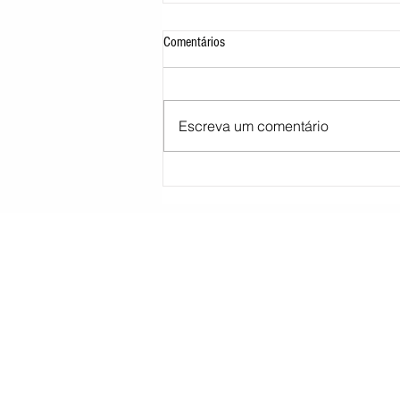
Comentários
Escreva um comentário
STJ decide tirar cargo de ministro
Marco Buzzi por acusações de assédio
sexual