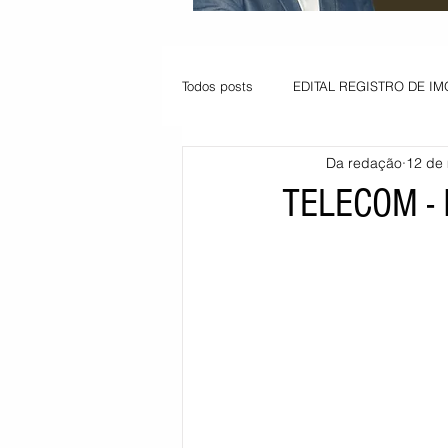
Todos posts
EDITAL REGISTRO DE IM
Da redação
12 de 
VAGA PARA JOVEM APRENDIZ
TELECOM -
Informe - Deputado Tito
Balanço
Pedido de renovação
Vagas PC
POLÍTICA AMBIENTAL
PEDIDO