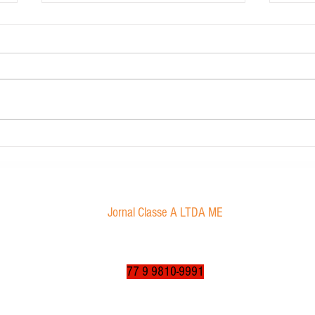
Contabilidade Dourado
Morae
proibi
Jornal Classe A LTDA ME
Av. Tancredo Neves, 1016 - Aroldo da Cruz
CEP: 47850-000 / Luís Eduardo Magalhães-BA
jornalclassea@yahoo.com.br
77 9 9810-9991
© 2003 a 2025 por jornalclassea