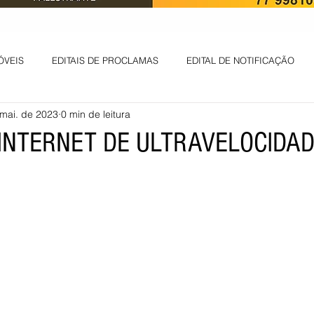
ÓVEIS
EDITAIS DE PROCLAMAS
EDITAL DE NOTIFICAÇÃO
mai. de 2023
0 min de leitura
EDITAL DE INTIMAÇÃO
AVISO DE LEILÃO
EDITAL DE CONV
 INTERNET DE ULTRAVELOCIDA
 ambiental
Informes - Deputado Tito
ABANDONO DE EMPREGO
D
LICENÇA DE OPERAÇÃO
Edital - alteração de regime de ben
 DE LICENÇA DE IMPLANTAÇÃO
LICITAÇÃO
POLÍTICA
L