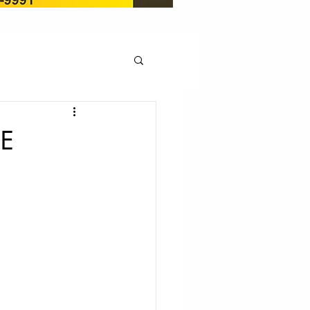
OCAÇÃO
DE
Pedito de renovação
LICENÇA AMBIENTAL
EM
REGIÃO OESTE