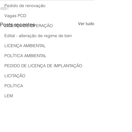
Pedido de renovação
Vagas PCD
Ver tudo
Posts recentes
LICENÇA DE OPERAÇÃO
Edital - alteração de regime de ben
LICENÇA AMBIENTAL
POLÍTICA AMBIENTAL
PEDIDO DE LICENÇA DE IMPLANTAÇÃO
LICITAÇÃO
POLÍTICA
LEM
REGIÃO OESTE
Bahia
EDUCAÇÃO