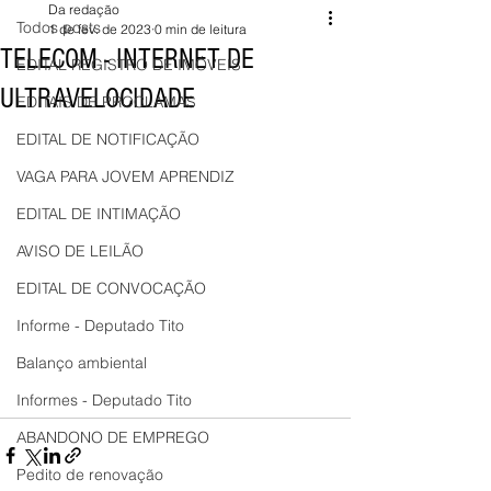
Da redação
Todos posts
1 de fev. de 2023
0 min de leitura
TELECOM - INTERNET DE
EDITAL REGISTRO DE IMÓVEIS
ULTRAVELOCIDADE
EDITAIS DE PROCLAMAS
EDITAL DE NOTIFICAÇÃO
VAGA PARA JOVEM APRENDIZ
EDITAL DE INTIMAÇÃO
AVISO DE LEILÃO
EDITAL DE CONVOCAÇÃO
Informe - Deputado Tito
Balanço ambiental
Informes - Deputado Tito
ABANDONO DE EMPREGO
Pedito de renovação