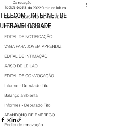
Da redação
Todos posts
9 de dez. de 2022
0 min de leitura
TELECOM - INTERNET DE
EDITAL REGISTRO DE IMÓVEIS
ULTRAVELOCIDADE
EDITAIS DE PROCLAMAS
EDITAL DE NOTIFICAÇÃO
VAGA PARA JOVEM APRENDIZ
EDITAL DE INTIMAÇÃO
AVISO DE LEILÃO
EDITAL DE CONVOCAÇÃO
Informe - Deputado Tito
Balanço ambiental
Informes - Deputado Tito
ABANDONO DE EMPREGO
Pedito de renovação