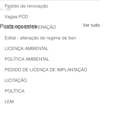
Pedido de renovação
Vagas PCD
Ver tudo
Posts recentes
LICENÇA DE OPERAÇÃO
Edital - alteração de regime de ben
LICENÇA AMBIENTAL
POLÍTICA AMBIENTAL
PEDIDO DE LICENÇA DE IMPLANTAÇÃO
LICITAÇÃO
POLÍTICA
LEM
REGIÃO OESTE
Bahia
EDUCAÇÃO